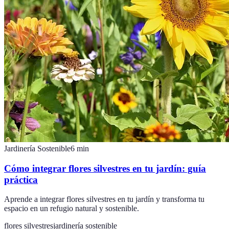
Jardinería Sostenible
6
min
Cómo integrar flores silvestres en tu jardín: guía
práctica
Aprende a integrar flores silvestres en tu jardín y transforma tu
espacio en un refugio natural y sostenible.
flores silvestres
jardinería sostenible