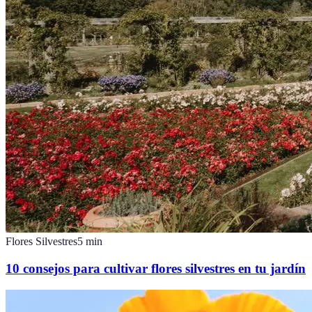
Flores Silvestres
5
min
10 consejos para cultivar flores silvestres en tu jardín