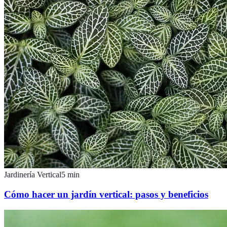
Jardinería Vertical
5
min
Cómo hacer un jardín vertical: pasos y beneficios