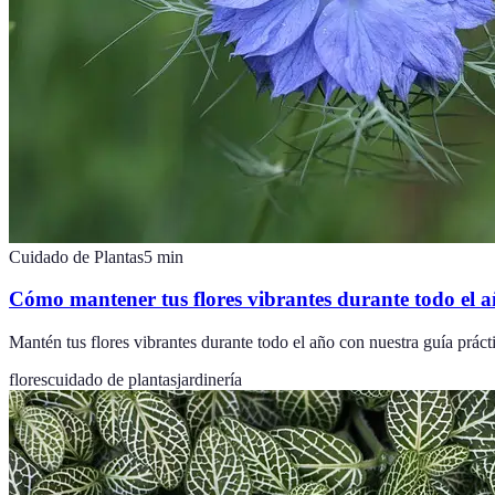
Cuidado de Plantas
5
min
Cómo mantener tus flores vibrantes durante todo el 
Mantén tus flores vibrantes durante todo el año con nuestra guía práct
flores
cuidado de plantas
jardinería