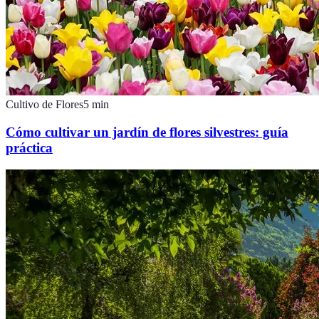
Cultivo de Flores
5
min
Cómo cultivar un jardín de flores silvestres: guía
práctica