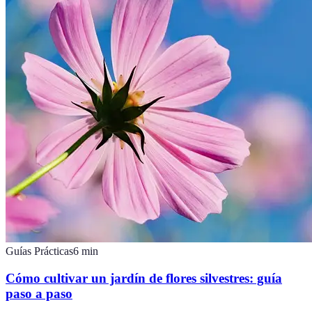
Guías Prácticas
6
min
Cómo cultivar un jardín de flores silvestres: guía
paso a paso