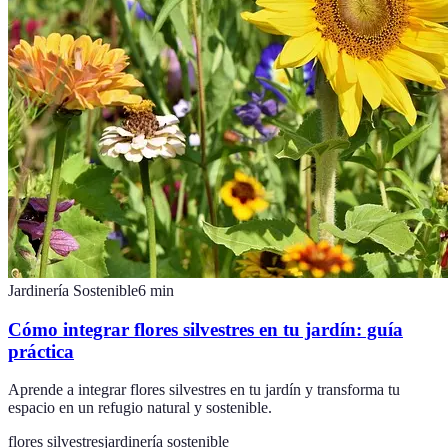
Jardinería Sostenible
6
min
Cómo integrar flores silvestres en tu jardín: guía
práctica
Aprende a integrar flores silvestres en tu jardín y transforma tu
espacio en un refugio natural y sostenible.
flores silvestres
jardinería sostenible