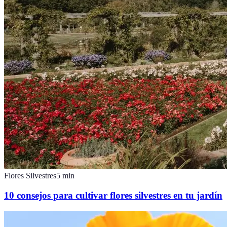
Flores Silvestres
5
min
10 consejos para cultivar flores silvestres en tu jardín