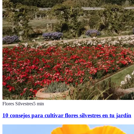
Flores Silvestres
5
min
10 consejos para cultivar flores silvestres en tu jardín