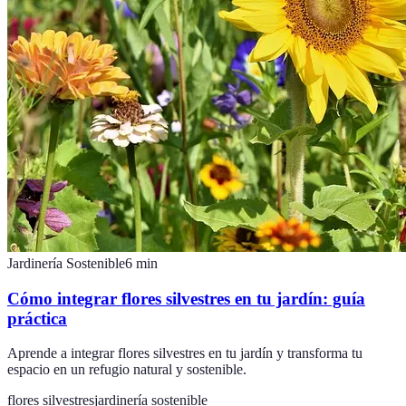
Jardinería Sostenible
6
min
Cómo integrar flores silvestres en tu jardín: guía
práctica
Aprende a integrar flores silvestres en tu jardín y transforma tu
espacio en un refugio natural y sostenible.
flores silvestres
jardinería sostenible