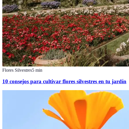
Flores Silvestres
5
min
10 consejos para cultivar flores silvestres en tu jardín