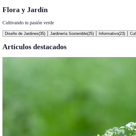
Flora y Jardín
Cultivando tu pasión verde
Diseño de Jardines
(
35
)
Jardinería Sostenible
(
25
)
Informativo
(
23
)
Cul
Artículos destacados