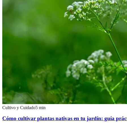
Cultivo y Cuidado
5
min
Cómo cultivar plantas nativas en tu jardín: guía prác