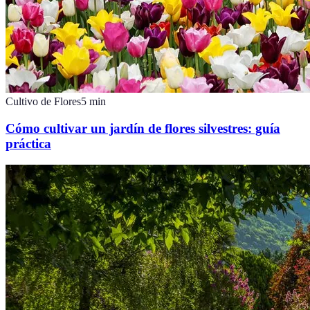
Cultivo de Flores
5
min
Cómo cultivar un jardín de flores silvestres: guía
práctica