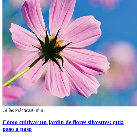
Guías Prácticas
6
min
Cómo cultivar un jardín de flores silvestres: guía
paso a paso