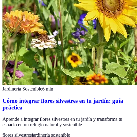
Jardinería Sostenible
6
min
Cómo integrar flores silvestres en tu jardín: guía
práctica
Aprende a integrar flores silvestres en tu jardín y transforma tu
espacio en un refugio natural y sostenible.
flores silvestres
jardinería sostenible