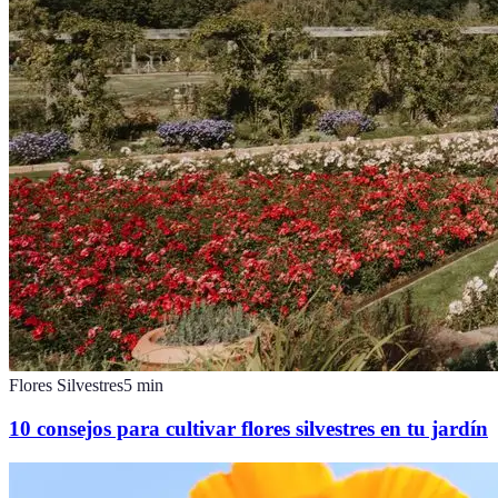
Flores Silvestres
5
min
10 consejos para cultivar flores silvestres en tu jardín