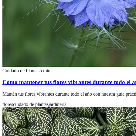
Cuidado de Plantas
5
min
Cómo mantener tus flores vibrantes durante todo el 
Mantén tus flores vibrantes durante todo el año con nuestra guía práct
flores
cuidado de plantas
jardinería