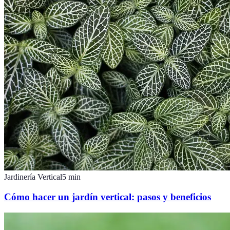
Jardinería Vertical
5
min
Cómo hacer un jardín vertical: pasos y beneficios