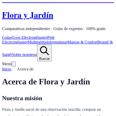
Flora y Jardín
Comparativas independientes · Guías de expertos · 100% gratis
Guías
|
Gros Electroménager
Petit
Electroménager
Multimédia
Informatique
Maison & Confort
Beauté &
Santé
|
Sobre nosotros
|
Buscar
Menú
Inicio
Acerca de
Acerca de Flora y Jardín
Nuestra misión
Flora y Jardín nació de una observación sencilla: comprar un