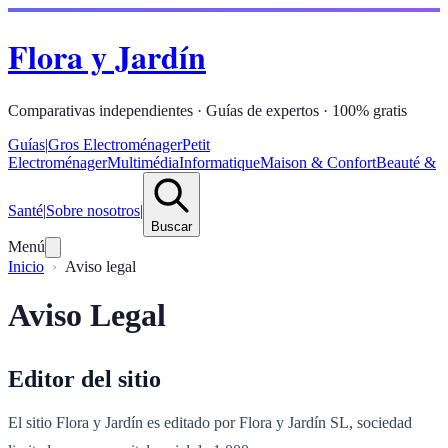
Flora y Jardín
Comparativas independientes · Guías de expertos · 100% gratis
Guías
|
Gros Electroménager
Petit
Electroménager
Multimédia
Informatique
Maison & Confort
Beauté &
Santé
|
Sobre nosotros
|
Buscar
Menú
Inicio
Aviso legal
Aviso Legal
Editor del sitio
El sitio Flora y Jardín es editado por Flora y Jardín SL, sociedad