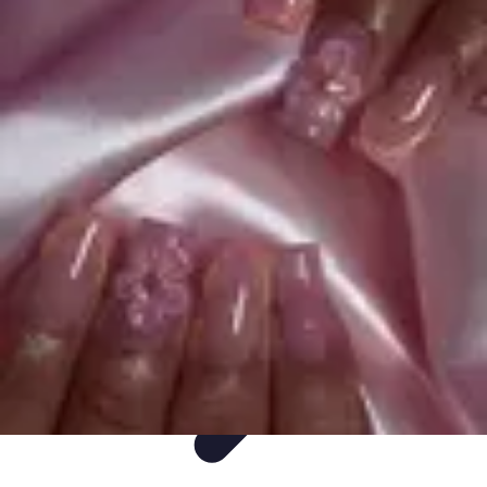
Flora y Jardín
Informativo
Tutoriales
Listicles
Jardinería
Cuidados de Plantas
Flora y Jardín