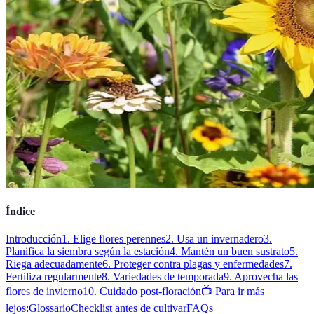
Índice
Introducción
1. Elige flores perennes
2. Usa un invernadero
3.
Planifica la siembra según la estación
4. Mantén un buen sustrato
5.
Riega adecuadamente
6. Proteger contra plagas y enfermedades
7.
Fertiliza regularmente
8. Variedades de temporada
9. Aprovecha las
flores de invierno
10. Cuidado post-floración
📺 Para ir más
lejos:
Glossario
Checklist antes de cultivar
FAQs