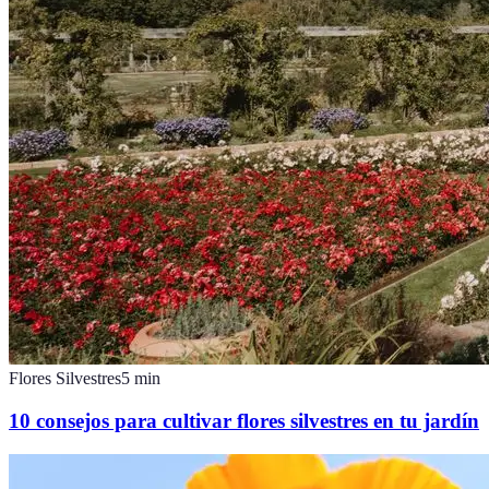
Flores Silvestres
5
min
10 consejos para cultivar flores silvestres en tu jardín