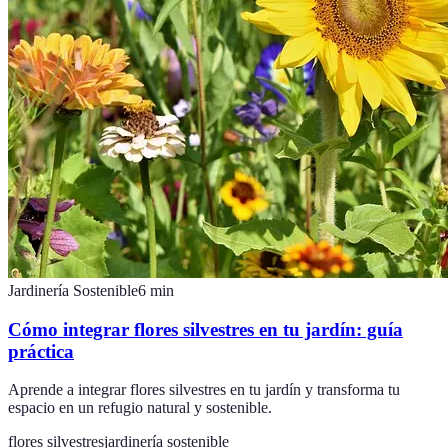
Jardinería Sostenible
6
min
Cómo integrar flores silvestres en tu jardín: guía
práctica
Aprende a integrar flores silvestres en tu jardín y transforma tu
espacio en un refugio natural y sostenible.
flores silvestres
jardinería sostenible