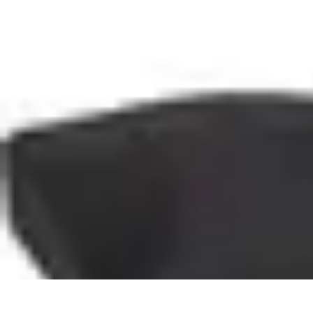
Flora y Jardín
Informativo
Tutoriales
Listicles
Jardinería
Cuidados de Plantas
Flora y Jardín