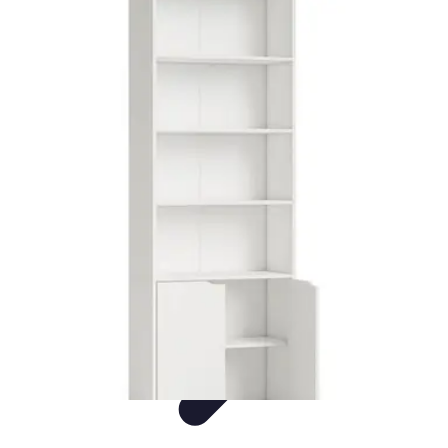
Flora y Jardín
Informativo
Tutoriales
Listicles
Jardinería
Cuidados de Plantas
Flora y Jardín