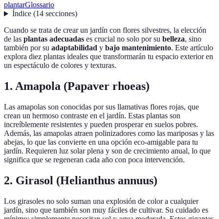
plantar
Glossario
Índice
(
14
secciones
)
Cuando se trata de crear un jardín con flores silvestres, la elección
de las
plantas adecuadas
es crucial no solo por su
belleza
, sino
también por su
adaptabilidad
y
bajo mantenimiento
. Este artículo
explora diez plantas ideales que transformarán tu espacio exterior en
un espectáculo de colores y texturas.
1.
Amapola (Papaver rhoeas)
Las amapolas son conocidas por sus llamativas flores rojas, que
crean un hermoso contraste en el jardín. Estas plantas son
increíblemente resistentes y pueden prosperar en suelos pobres.
Además, las amapolas atraen polinizadores como las mariposas y las
abejas, lo que las convierte en una opción eco-amigable para tu
jardín. Requieren luz solar plena y son de crecimiento anual, lo que
significa que se regeneran cada año con poca intervención.
2.
Girasol (Helianthus annuus)
Los girasoles no solo suman una explosión de color a cualquier
jardín, sino que también son muy fáciles de cultivar. Su cuidado es
mínimo: simplemente necesitan sol y agua moderada. Estos gigantes