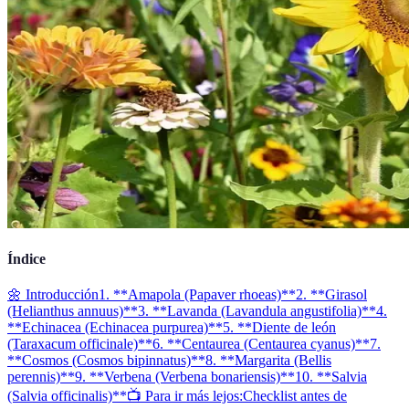
Índice
🌼 Introducción
1. **Amapola (Papaver rhoeas)**
2. **Girasol
(Helianthus annuus)**
3. **Lavanda (Lavandula angustifolia)**
4.
**Echinacea (Echinacea purpurea)**
5. **Diente de león
(Taraxacum officinale)**
6. **Centaurea (Centaurea cyanus)**
7.
**Cosmos (Cosmos bipinnatus)**
8. **Margarita (Bellis
perennis)**
9. **Verbena (Verbena bonariensis)**
10. **Salvia
(Salvia officinalis)**
📺 Para ir más lejos:
Checklist antes de