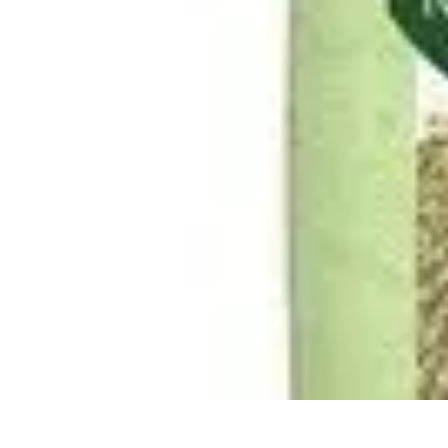
Flora y Jardín
Informativo
Tutoriales
Listicles
Jardinería
Cuidados de Plantas
Flora y Jardín