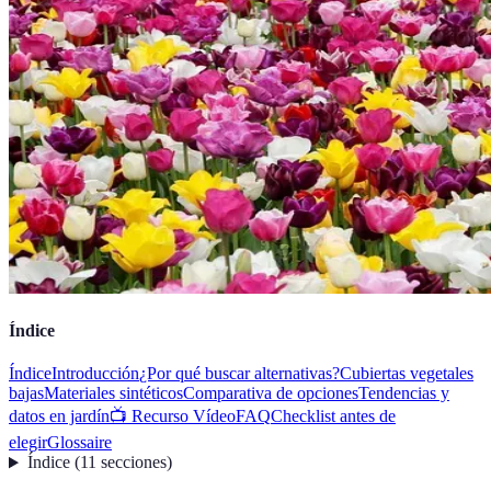
Índice
Índice
Introducción
¿Por qué buscar alternativas?
Cubiertas vegetales
bajas
Materiales sintéticos
Comparativa de opciones
Tendencias y
datos en jardín
📺 Recurso Vídeo
FAQ
Checklist antes de
elegir
Glossaire
Índice
(
11
secciones
)