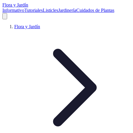
Flora y Jardín
Informativo
Tutoriales
Listicles
Jardinería
Cuidados de Plantas
Flora y Jardín