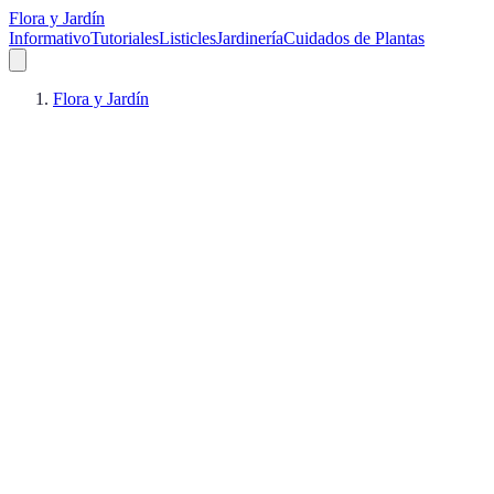
Flora y Jardín
Informativo
Tutoriales
Listicles
Jardinería
Cuidados de Plantas
Flora y Jardín