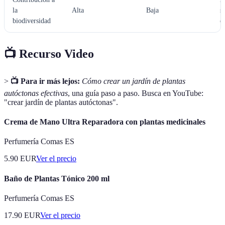
la
Alta
Baja
s
biodiversidad
e
📺 Recurso Video
>
📺 Para ir más lejos:
Cómo crear un jardín de plantas
autóctonas efectivas
, una guía paso a paso. Busca en YouTube:
"crear jardín de plantas autóctonas".
Crema de Mano Ultra Reparadora con plantas medicinales
Perfumería Comas ES
5.90
EUR
Ver el precio
Baño de Plantas Tónico 200 ml
Perfumería Comas ES
17.90
EUR
Ver el precio