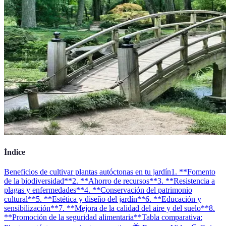
Índice
Beneficios de cultivar plantas autóctonas en tu jardín
1. **Fomento
de la biodiversidad**
2. **Ahorro de recursos**
3. **Resistencia a
plagas y enfermedades**
4. **Conservación del patrimonio
cultural**
5. **Estética y diseño del jardín**
6. **Educación y
sensibilización**
7. **Mejora de la calidad del aire y del suelo**
8.
**Promoción de la seguridad alimentaria**
Tabla comparativa: