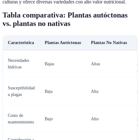
culturas y ofrece diversas variedades con alto valor nutricional.
Tabla comparativa: Plantas autóctonas
vs. plantas no nativas
Característica
Plantas Autóctonas
Plantas No Nativas
V
M
Necesidades
Bajas
Altas
e
hídricas
a
A
Susceptibilidad
Baja
Alta
s
a plagas
p
A
Costo de
Bajo
Alto
s
mantenimiento
e
Contribución a
A