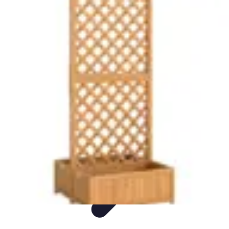
Flora y Jardín
Informativo
Tutoriales
Listicles
Jardinería
Cuidados de Plantas
Flora y Jardín