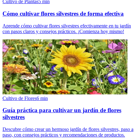
Cultivo de Plantas
5
min
Cómo cultivar flores silvestres de forma efectiva
Aprende cómo cultivar flores silvestres efectivamente en tu jardín
con pasos claros y consejos prácticos. ¡Comienza hoy mismo!
Cultivo de Flores
6
min
Guía práctica para cultivar un jardín de flores
silvestres
Descubre cómo crear un hermoso jardín de flores silvestres, paso a
paso, con consejos prácticos y recomendaciones de productos.