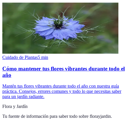
Cuidado de Plantas
5
min
Cómo mantener tus flores vibrantes durante todo el
año
Mantén tus flores vibrantes durante todo el año con nuestra guía
práctica. Consejos, errores comunes y todo lo que necesitas saber
para un jardín radiante.
Flora y Jardín
Tu fuente de información para saber todo sobre
florayjardin
.