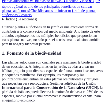
Plantas autóctonas vs. plantas no nativas
📺 Recurso Video
🧠 Quiz
rápido : ¿Cuál es uno de los principales beneficios de cultivar
plantas autóctonas?
Checklist antes de iniciar tu jardín de plantas
autóctonas
Glossario
Índice
(
14
secciones
)
Cultivar plantas autóctonas en tu jardín es una excelente forma de
contribuir a la conservación del medio ambiente. A lo largo de este
artículo, exploraremos los múltiples beneficios que proporcionan
estas plantas nativas, no solo para el ecosistema local, sino también
para tu hogar y bienestar personal.
1.
Fomento de la biodiversidad
Las plantas autóctonas son cruciales para mantener la biodiversidad
de un ecosistema. Al integrarlas en tu jardín, ayudas a crear un
hábitat propicio para diversas especies de fauna, como insectos, aves
y pequeños mamíferos. Por ejemplo, las mariposas y las
polinizadoras encuentran en estas plantas los nutrientes y refugios
que necesitan para reproducirse. Según estadísticas de la
Unión
Internacional para la Conservación de la Naturaleza (UICN)
, la
pérdida de hábitats puede llevar a la extinción de hasta el 25% de las
especies, motivo por el cual promover la biodiversidad es vital para
el equilibrio ecológico.