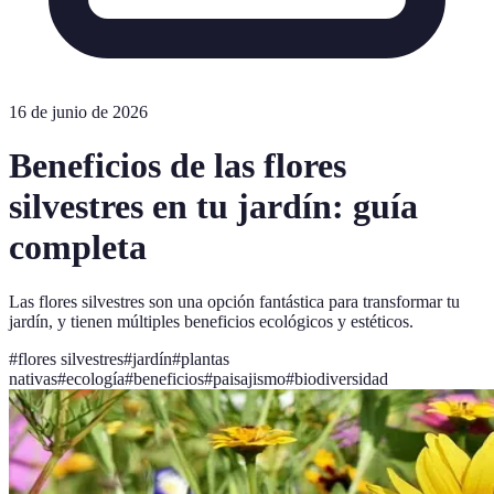
16 de junio de 2026
Beneficios de las flores
silvestres en tu jardín: guía
completa
Las flores silvestres son una opción fantástica para transformar tu
jardín, y tienen múltiples beneficios ecológicos y estéticos.
#
flores silvestres
#
jardín
#
plantas
nativas
#
ecología
#
beneficios
#
paisajismo
#
biodiversidad