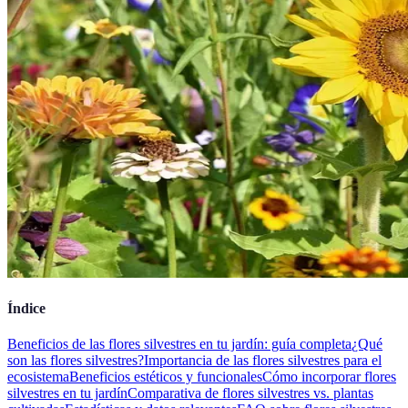
Índice
Beneficios de las flores silvestres en tu jardín: guía completa
¿Qué
son las flores silvestres?
Importancia de las flores silvestres para el
ecosistema
Beneficios estéticos y funcionales
Cómo incorporar flores
silvestres en tu jardín
Comparativa de flores silvestres vs. plantas