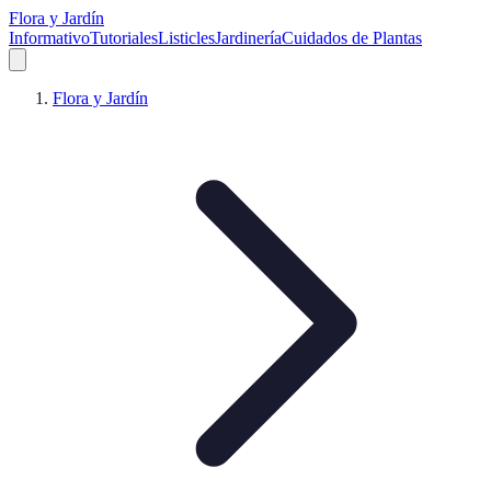
Flora y Jardín
Informativo
Tutoriales
Listicles
Jardinería
Cuidados de Plantas
Flora y Jardín