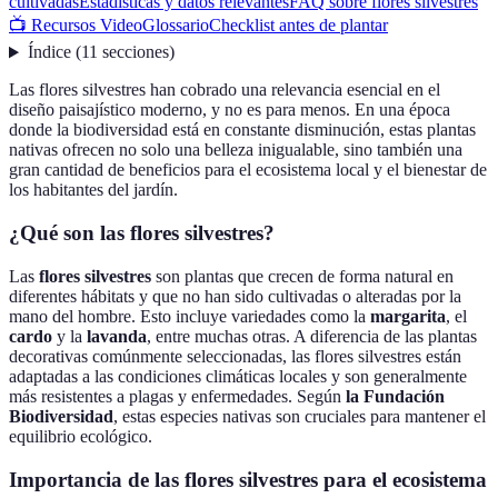
cultivadas
Estadísticas y datos relevantes
FAQ sobre flores silvestres
📺 Recursos Video
Glossario
Checklist antes de plantar
Índice
(
11
secciones
)
Las flores silvestres han cobrado una relevancia esencial en el
diseño paisajístico moderno, y no es para menos. En una época
donde la biodiversidad está en constante disminución, estas plantas
nativas ofrecen no solo una belleza inigualable, sino también una
gran cantidad de beneficios para el ecosistema local y el bienestar de
los habitantes del jardín.
¿Qué son las flores silvestres?
Las
flores silvestres
son plantas que crecen de forma natural en
diferentes hábitats y que no han sido cultivadas o alteradas por la
mano del hombre. Esto incluye variedades como la
margarita
, el
cardo
y la
lavanda
, entre muchas otras. A diferencia de las plantas
decorativas comúnmente seleccionadas, las flores silvestres están
adaptadas a las condiciones climáticas locales y son generalmente
más resistentes a plagas y enfermedades. Según
la Fundación
Biodiversidad
, estas especies nativas son cruciales para mantener el
equilibrio ecológico.
Importancia de las flores silvestres para el ecosistema