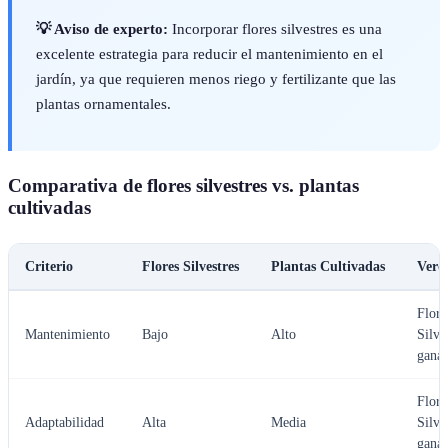
💡 Aviso de experto:
Incorporar flores silvestres es una
excelente estrategia para reducir el mantenimiento en el
jardín, ya que requieren menos riego y fertilizante que las
plantas ornamentales.
Comparativa de flores silvestres vs. plantas
cultivadas
Criterio
Flores Silvestres
Plantas Cultivadas
Verd
Flore
Mantenimiento
Bajo
Alto
Silve
gana
Flore
Adaptabilidad
Alta
Media
Silve
gana