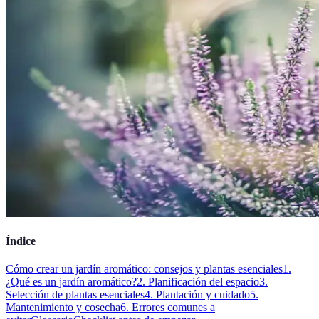
Índice
Cómo crear un jardín aromático: consejos y plantas esenciales
1.
¿Qué es un jardín aromático?
2. Planificación del espacio
3.
Selección de plantas esenciales
4. Plantación y cuidado
5.
Mantenimiento y cosecha
6. Errores comunes a