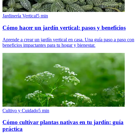
Jardinería Vertical
5
min
Cómo hacer un jardín vertical: pasos y beneficios
Aprende a crear un jardín vertical en casa. Una guía paso a paso con
beneficios impactantes para tu hogar y bienestar.
Cultivo y Cuidado
5
min
Cómo cultivar plantas nativas en tu jardín: guía
práctica