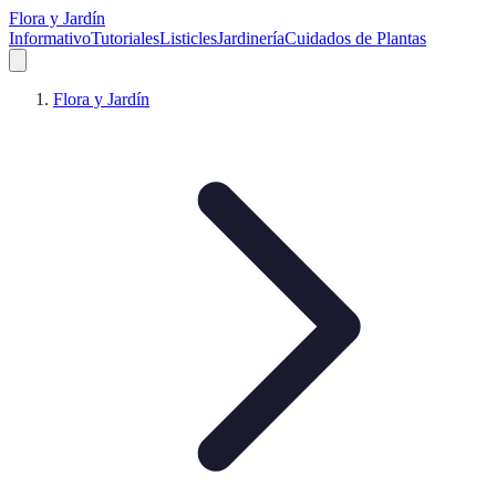
Flora y Jardín
Informativo
Tutoriales
Listicles
Jardinería
Cuidados de Plantas
Flora y Jardín