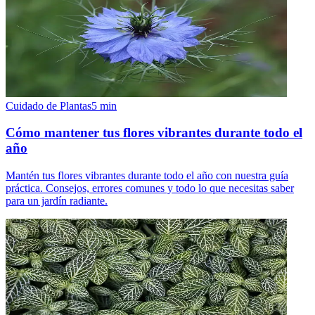
Cuidado de Plantas
5
min
Cómo mantener tus flores vibrantes durante todo el
año
Mantén tus flores vibrantes durante todo el año con nuestra guía
práctica. Consejos, errores comunes y todo lo que necesitas saber
para un jardín radiante.