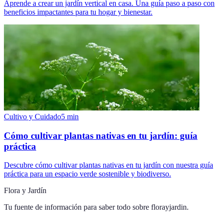
Aprende a crear un jardín vertical en casa. Una guía paso a paso con
beneficios impactantes para tu hogar y bienestar.
Cultivo y Cuidado
5
min
Cómo cultivar plantas nativas en tu jardín: guía
práctica
Descubre cómo cultivar plantas nativas en tu jardín con nuestra guía
práctica para un espacio verde sostenible y biodiverso.
Flora y Jardín
Tu fuente de información para saber todo sobre
florayjardin
.