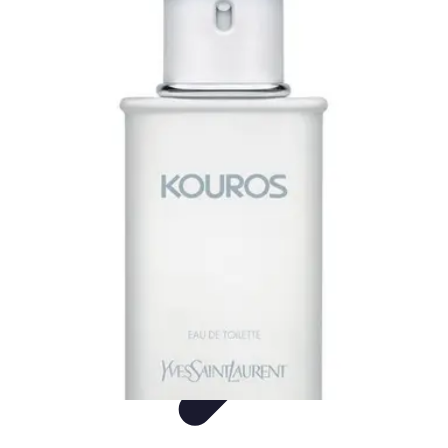
Flora y Jardín
Informativo
Tutoriales
Listicles
Jardinería
Cuidados de Plantas
Flora y Jardín