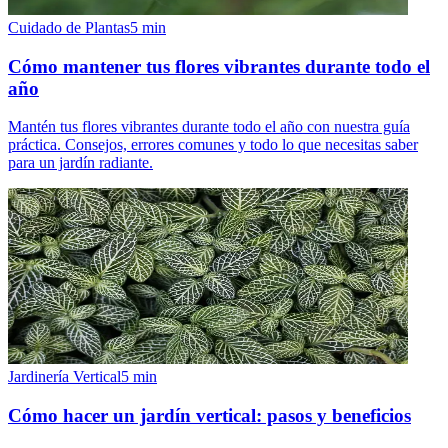
Cuidado de Plantas
5
min
Cómo mantener tus flores vibrantes durante todo el
año
Mantén tus flores vibrantes durante todo el año con nuestra guía
práctica. Consejos, errores comunes y todo lo que necesitas saber
para un jardín radiante.
Jardinería Vertical
5
min
Cómo hacer un jardín vertical: pasos y beneficios