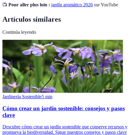
📺
Pour aller plus loin :
jardín aromático 2026
sur YouTube
Artículos similares
Continúa leyendo
Jardinería Sostenible
5
min
Cómo crear un jardín sostenible: consejos y pasos
clave
Descubre cómo crear un jardín sostenible que conserve recursos y
promueva la biodiversidad. Sigue nuestros consejos y pasos clave