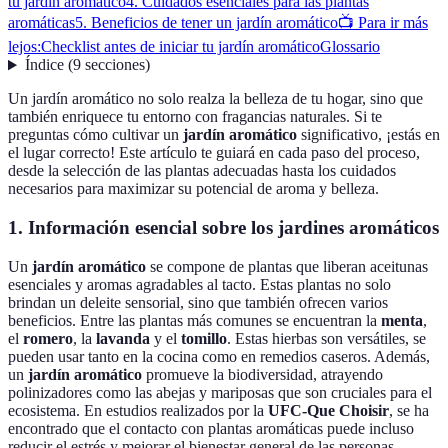
tu jardín aromático
4. Cuidados esenciales para las plantas
aromáticas
5. Beneficios de tener un jardín aromático
📺 Para ir más
lejos:
Checklist antes de iniciar tu jardín aromático
Glossario
Índice
(
9
secciones
)
Un jardín aromático no solo realza la belleza de tu hogar, sino que
también enriquece tu entorno con fragancias naturales. Si te
preguntas cómo cultivar un
jardín aromático
significativo, ¡estás en
el lugar correcto! Este artículo te guiará en cada paso del proceso,
desde la selección de las plantas adecuadas hasta los cuidados
necesarios para maximizar su potencial de aroma y belleza.
1. Información esencial sobre los jardines aromáticos
Un
jardín aromático
se compone de plantas que liberan aceitunas
esenciales y aromas agradables al tacto. Estas plantas no solo
brindan un deleite sensorial, sino que también ofrecen varios
beneficios. Entre las plantas más comunes se encuentran la
menta
,
el
romero
, la
lavanda
y el
tomillo
. Estas hierbas son versátiles, se
pueden usar tanto en la cocina como en remedios caseros. Además,
un
jardín aromático
promueve la biodiversidad, atrayendo
polinizadores como las abejas y mariposas que son cruciales para el
ecosistema. En estudios realizados por la
UFC-Que Choisir
, se ha
encontrado que el contacto con plantas aromáticas puede incluso
reducir el estrés y mejorar el bienestar general de las personas.