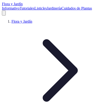
Flora y Jardín
Informativo
Tutoriales
Listicles
Jardinería
Cuidados de Plantas
Flora y Jardín