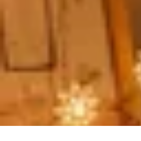
Flora y Jardín
Informativo
Tutoriales
Listicles
Jardinería
Cuidados de Plantas
Flora y Jardín