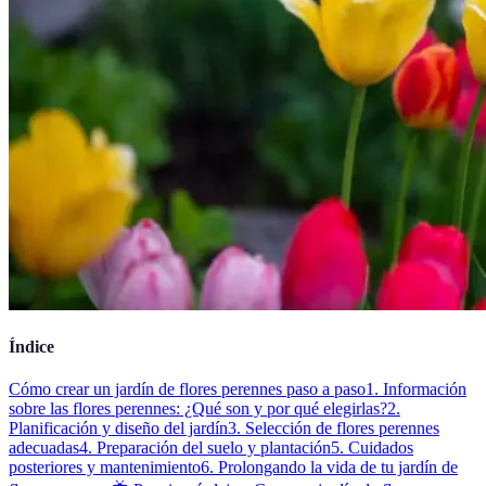
Índice
Cómo crear un jardín de flores perennes paso a paso
1. Información
sobre las flores perennes: ¿Qué son y por qué elegirlas?
2.
Planificación y diseño del jardín
3. Selección de flores perennes
adecuadas
4. Preparación del suelo y plantación
5. Cuidados
posteriores y mantenimiento
6. Prolongando la vida de tu jardín de