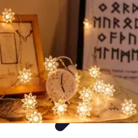
Flora y Jardín
Informativo
Tutoriales
Listicles
Jardinería
Cuidados de Plantas
Flora y Jardín