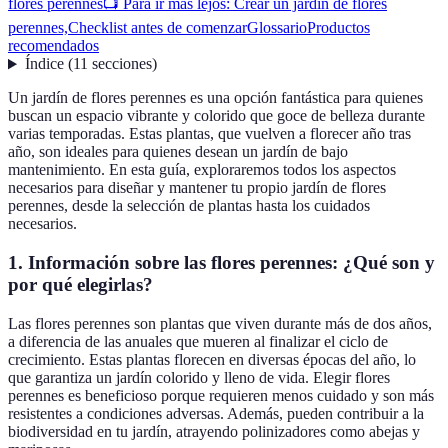
flores perennes
📺 Para ir más lejos: Crear un jardín de flores
perennes,
Checklist antes de comenzar
Glossario
Productos
recomendados
Índice
(
11
secciones
)
Un jardín de flores perennes es una opción fantástica para quienes
buscan un espacio vibrante y colorido que goce de belleza durante
varias temporadas. Estas plantas, que vuelven a florecer año tras
año, son ideales para quienes desean un jardín de bajo
mantenimiento. En esta guía, exploraremos todos los aspectos
necesarios para diseñar y mantener tu propio jardín de flores
perennes, desde la selección de plantas hasta los cuidados
necesarios.
1. Información sobre las flores perennes: ¿Qué son y
por qué elegirlas?
Las flores perennes son plantas que viven durante más de dos años,
a diferencia de las anuales que mueren al finalizar el ciclo de
crecimiento. Estas plantas florecen en diversas épocas del año, lo
que garantiza un jardín colorido y lleno de vida. Elegir flores
perennes es beneficioso porque requieren menos cuidado y son más
resistentes a condiciones adversas. Además, pueden contribuir a la
biodiversidad en tu jardín, atrayendo polinizadores como abejas y