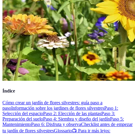
Índice
Cómo crear un jardín de flores silvestres: guía paso a
paso
Información sobre los jardines de flores silvestres
Paso 1:
Selección del espacio
Paso 2: Elección de las plantas
Paso 3:
Preparación del suelo
Paso 4: Siembra y diseño del jardín
Paso 5:
Mantenimiento
Paso 6: Disfruta y observa
Checklist antes de empezar
tu jardín de flores silvestres
Glossario
📺 Para ir más lejos: