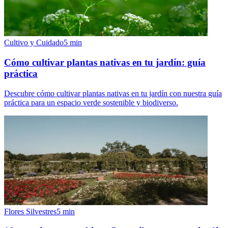
Cultivo y Cuidado
5
min
Cómo cultivar plantas nativas en tu jardín: guía
práctica
Descubre cómo cultivar plantas nativas en tu jardín con nuestra guía
práctica para un espacio verde sostenible y biodiverso.
Flores Silvestres
5
min