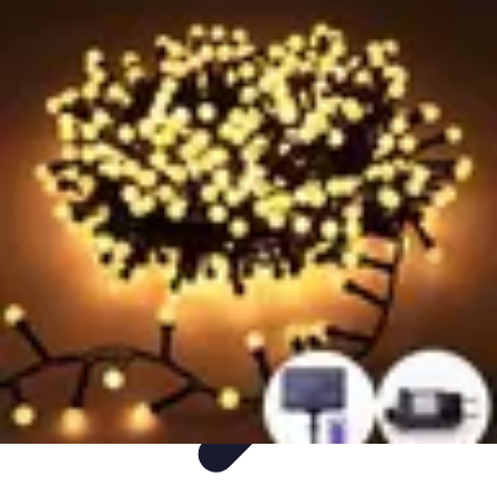
Flora y Jardín
Informativo
Tutoriales
Listicles
Jardinería
Cuidados de Plantas
Flora y Jardín