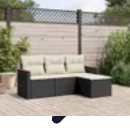
Flora y Jardín
Informativo
Tutoriales
Listicles
Jardinería
Cuidados de Plantas
Flora y Jardín