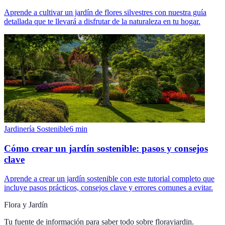
Aprende a cultivar un jardín de flores silvestres con nuestra guía
detallada que te llevará a disfrutar de la naturaleza en tu hogar.
Jardinería Sostenible
6
min
Cómo crear un jardín sostenible: pasos y consejos
clave
Aprende a crear un jardín sostenible con este tutorial completo que
incluye pasos prácticos, consejos clave y errores comunes a evitar.
Flora y Jardín
Tu fuente de información para saber todo sobre
florayjardin
.