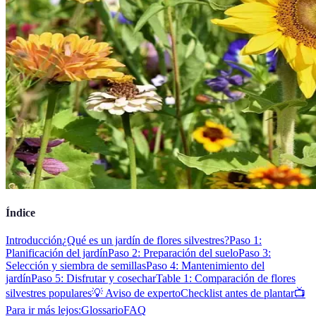
Índice
Introducción
¿Qué es un jardín de flores silvestres?
Paso 1:
Planificación del jardín
Paso 2: Preparación del suelo
Paso 3:
Selección y siembra de semillas
Paso 4: Mantenimiento del
jardín
Paso 5: Disfrutar y cosechar
Table 1: Comparación de flores
silvestres populares
💡 Aviso de experto
Checklist antes de plantar
📺
Para ir más lejos:
Glossario
FAQ