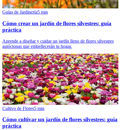
Guías de Jardinería
5
min
Cómo crear un jardín de flores silvestres: guía
práctica
Aprende a diseñar y cuidar un jardín lleno de flores silvestres
autóctonas que embellecerán tu hogar.
Cultivo de Flores
5
min
Cómo cultivar un jardín de flores silvestres: guía
práctica