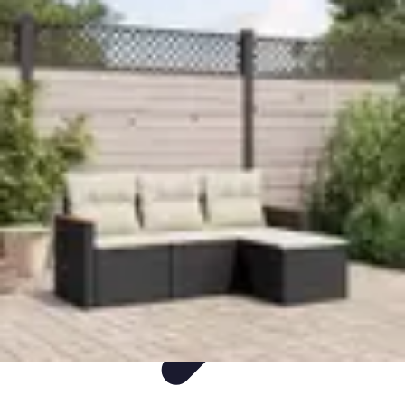
Flora y Jardín
Informativo
Tutoriales
Listicles
Jardinería
Cuidados de Plantas
Flora y Jardín