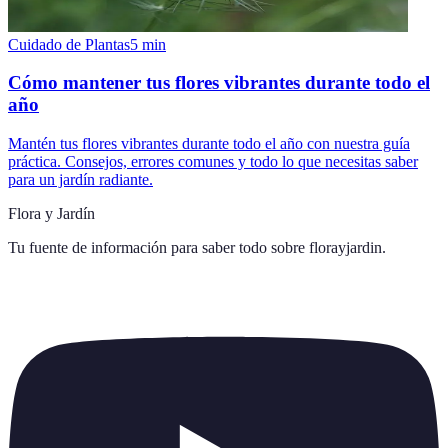
Cuidado de Plantas
5
min
Cómo mantener tus flores vibrantes durante todo el
año
Mantén tus flores vibrantes durante todo el año con nuestra guía
práctica. Consejos, errores comunes y todo lo que necesitas saber
para un jardín radiante.
Flora y Jardín
Tu fuente de información para saber todo sobre
florayjardin
.