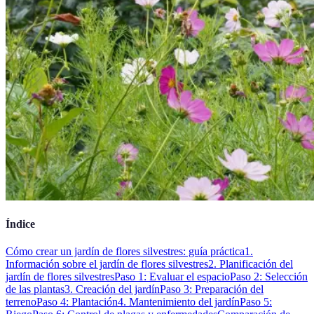
Índice
Cómo crear un jardín de flores silvestres: guía práctica
1.
Información sobre el jardín de flores silvestres
2. Planificación del
jardín de flores silvestres
Paso 1: Evaluar el espacio
Paso 2: Selección
de las plantas
3. Creación del jardín
Paso 3: Preparación del
terreno
Paso 4: Plantación
4. Mantenimiento del jardín
Paso 5: