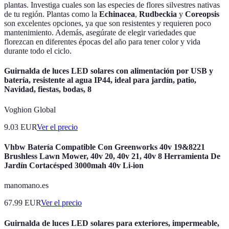
plantas. Investiga cuales son las especies de flores silvestres nativas
de tu región. Plantas como la
Echinacea
,
Rudbeckia
y
Coreopsis
son excelentes opciones, ya que son resistentes y requieren poco
mantenimiento. Además, asegúrate de elegir variedades que
florezcan en diferentes épocas del año para tener color y vida
durante todo el ciclo.
Guirnalda de luces LED solares con alimentación por USB y
batería, resistente al agua IP44, ideal para jardín, patio,
Navidad, fiestas, bodas, 8
Voghion Global
9.03
EUR
Ver el precio
Vhbw Batería Compatible Con Greenworks 40v 19&8221
Brushless Lawn Mower, 40v 20, 40v 21, 40v 8 Herramienta De
Jardín Cortacésped 3000mah 40v Li-ion
manomano.es
67.99
EUR
Ver el precio
Guirnalda de luces LED solares para exteriores, impermeable,