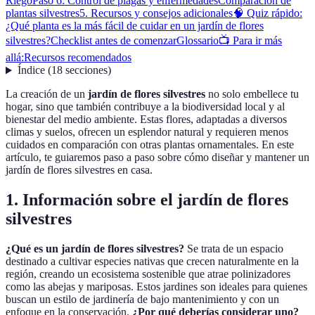
Riego
Paso 6: Control de plagas y enfermedades
Comparación de
plantas silvestres
5. Recursos y consejos adicionales
🧠 Quiz rápido:
¿Qué planta es la más fácil de cuidar en un jardín de flores
silvestres?
Checklist antes de comenzar
Glossario
📺 Para ir más
allá:
Recursos recomendados
Índice
(
18
secciones
)
La creación de un
jardín de flores silvestres
no solo embellece tu
hogar, sino que también contribuye a la biodiversidad local y al
bienestar del medio ambiente. Estas flores, adaptadas a diversos
climas y suelos, ofrecen un esplendor natural y requieren menos
cuidados en comparación con otras plantas ornamentales. En este
artículo, te guiaremos paso a paso sobre cómo diseñar y mantener un
jardín de flores silvestres en casa.
1. Información sobre el jardín de flores
silvestres
¿Qué es un jardín de flores silvestres?
Se trata de un espacio
destinado a cultivar especies nativas que crecen naturalmente en la
región, creando un ecosistema sostenible que atrae polinizadores
como las abejas y mariposas. Estos jardines son ideales para quienes
buscan un estilo de jardinería de bajo mantenimiento y con un
enfoque en la conservación.
¿Por qué deberías considerar uno?