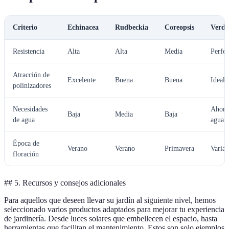
Criterio
Echinacea
Rudbeckia
Coreopsis
Verdi
Resistencia
Alta
Alta
Media
Perfec
Atracción de
Excelente
Buena
Buena
Ideal
polinizadores
Necesidades
Ahorr
Baja
Media
Baja
de agua
agua
Época de
Verano
Verano
Primavera
Varia
floración
## 5. Recursos y consejos adicionales
Para aquellos que deseen llevar su jardín al siguiente nivel, hemos
seleccionado varios productos adaptados para mejorar tu experiencia
de jardinería. Desde luces solares que embellecen el espacio, hasta
herramientas que facilitan el mantenimiento. Estos son solo ejemplos