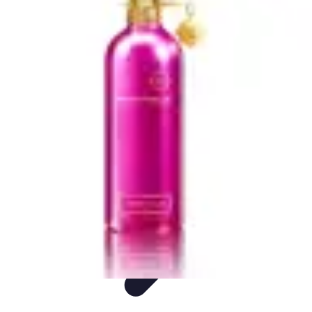
Flora y Jardín
Informativo
Tutoriales
Listicles
Jardinería
Cuidados de Plantas
Flora y Jardín