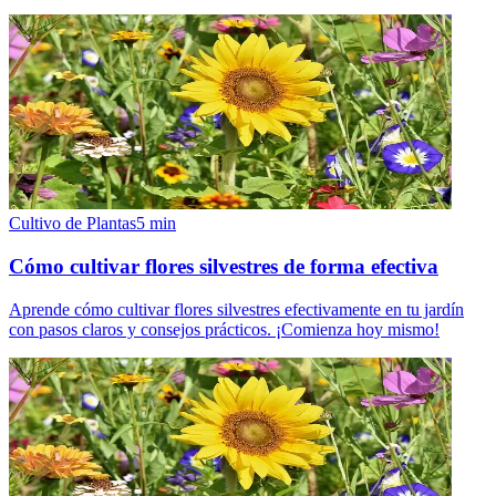
Cultivo de Plantas
5
min
Cómo cultivar flores silvestres de forma efectiva
Aprende cómo cultivar flores silvestres efectivamente en tu jardín
con pasos claros y consejos prácticos. ¡Comienza hoy mismo!