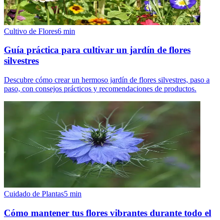
Cultivo de Flores
6
min
Guía práctica para cultivar un jardín de flores
silvestres
Descubre cómo crear un hermoso jardín de flores silvestres, paso a
paso, con consejos prácticos y recomendaciones de productos.
Cuidado de Plantas
5
min
Cómo mantener tus flores vibrantes durante todo el