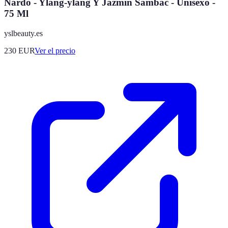
Nardo - Ylang-ylang Y Jazmín Sambac - Unisexo -
75 Ml
yslbeauty.es
230
EUR
Ver el precio