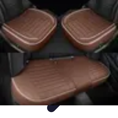
Flora y Jardín
Informativo
Tutoriales
Listicles
Jardinería
Cuidados de Plantas
Flora y Jardín