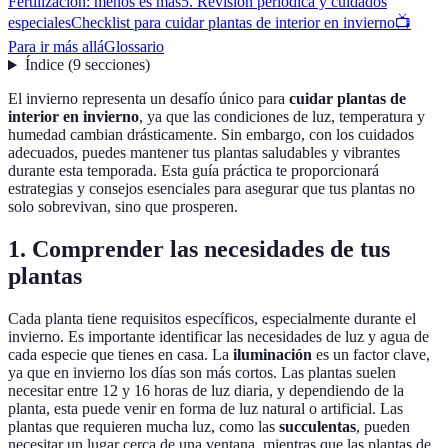
Fertilización: menos es más
5. Revisión periódica y cuidados
especiales
Checklist para cuidar plantas de interior en invierno
📺
Para ir más allá
Glossario
Índice
(
9
secciones
)
El invierno representa un desafío único para
cuidar plantas de
interior en invierno
, ya que las condiciones de luz, temperatura y
humedad cambian drásticamente. Sin embargo, con los cuidados
adecuados, puedes mantener tus plantas saludables y vibrantes
durante esta temporada. Esta guía práctica te proporcionará
estrategias y consejos esenciales para asegurar que tus plantas no
solo sobrevivan, sino que prosperen.
1. Comprender las necesidades de tus
plantas
Cada planta tiene requisitos específicos, especialmente durante el
invierno. Es importante identificar las necesidades de luz y agua de
cada especie que tienes en casa. La
iluminación
es un factor clave,
ya que en invierno los días son más cortos. Las plantas suelen
necesitar entre 12 y 16 horas de luz diaria, y dependiendo de la
planta, esta puede venir en forma de luz natural o artificial. Las
plantas que requieren mucha luz, como las
succulentas
, pueden
necesitar un lugar cerca de una ventana, mientras que las plantas de