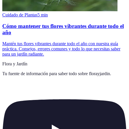
Cuidado de Plantas
5
min
Cómo mantener tus flores vibrantes durante todo el
año
Mantén tus flores vibrantes durante todo el año con nuestra guía
práctica. Consejos, errores comunes y todo lo que necesitas saber
para un jardín radiante.
Flora y Jardín
Tu fuente de información para saber todo sobre
florayjardin
.