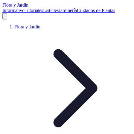
Flora y Jardín
Informativo
Tutoriales
Listicles
Jardinería
Cuidados de Plantas
Flora y Jardín