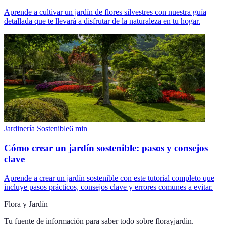
Aprende a cultivar un jardín de flores silvestres con nuestra guía
detallada que te llevará a disfrutar de la naturaleza en tu hogar.
Jardinería Sostenible
6
min
Cómo crear un jardín sostenible: pasos y consejos
clave
Aprende a crear un jardín sostenible con este tutorial completo que
incluye pasos prácticos, consejos clave y errores comunes a evitar.
Flora y Jardín
Tu fuente de información para saber todo sobre
florayjardin
.