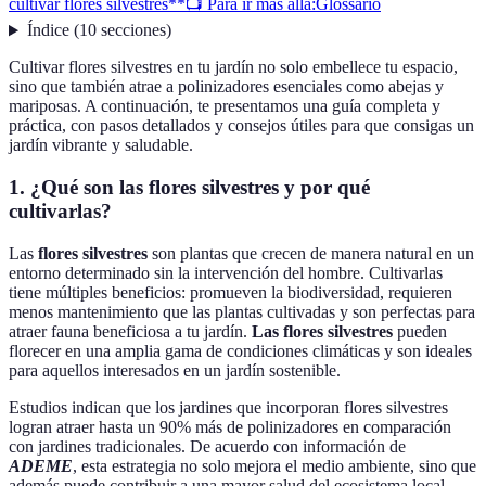
cultivar flores silvestres**
📺 Para ir más allá:
Glossario
Índice
(
10
secciones
)
Cultivar flores silvestres en tu jardín no solo embellece tu espacio,
sino que también atrae a polinizadores esenciales como abejas y
mariposas. A continuación, te presentamos una guía completa y
práctica, con pasos detallados y consejos útiles para que consigas un
jardín vibrante y saludable.
1.
¿Qué son las flores silvestres y por qué
cultivarlas?
Las
flores silvestres
son plantas que crecen de manera natural en un
entorno determinado sin la intervención del hombre. Cultivarlas
tiene múltiples beneficios: promueven la biodiversidad, requieren
menos mantenimiento que las plantas cultivadas y son perfectas para
atraer fauna beneficiosa a tu jardín.
Las flores silvestres
pueden
florecer en una amplia gama de condiciones climáticas y son ideales
para aquellos interesados en un jardín sostenible.
Estudios indican que los jardines que incorporan flores silvestres
logran atraer hasta un 90% más de polinizadores en comparación
con jardines tradicionales. De acuerdo con información de
ADEME
, esta estrategia no solo mejora el medio ambiente, sino que
además puede contribuir a una mayor salud del ecosistema local.