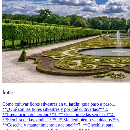
Índice
Cómo cultivar flores silvestres en tu jardín: guía paso a paso
1.
**¿Qué son las flores silvestres y por qué cultivarlas?**
2.
**Preparación del terreno**
3. **Elección de las semillas**
4.
**Siembra de las semillas**
5. **Mantenimiento y cuidados**
6.
**Cosecha y mantenimiento estacional**
7. **Checklist para