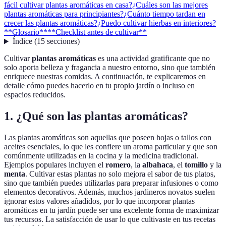
fácil cultivar plantas aromáticas en casa?
¿Cuáles son las mejores
plantas aromáticas para principiantes?
¿Cuánto tiempo tardan en
crecer las plantas aromáticas?
¿Puedo cultivar hierbas en interiores?
**Glosario**
**Checklist antes de cultivar**
Índice
(
15
secciones
)
Cultivar
plantas aromáticas
es una actividad gratificante que no
solo aporta belleza y fragancia a nuestro entorno, sino que también
enriquece nuestras comidas. A continuación, te explicaremos en
detalle cómo puedes hacerlo en tu propio jardín o incluso en
espacios reducidos.
1.
¿Qué son las plantas aromáticas?
Las plantas aromáticas son aquellas que poseen hojas o tallos con
aceites esenciales, lo que les confiere un aroma particular y que son
comúnmente utilizadas en la cocina y la medicina tradicional.
Ejemplos populares incluyen el
romero
, la
albahaca
, el
tomillo
y la
menta
. Cultivar estas plantas no solo mejora el sabor de tus platos,
sino que también puedes utilizarlas para preparar infusiones o como
elementos decorativos. Además, muchos jardineros novatos suelen
ignorar estos valores añadidos, por lo que incorporar plantas
aromáticas en tu jardín puede ser una excelente forma de maximizar
tus recursos. La satisfacción de usar lo que cultivaste en tus recetas