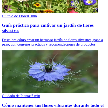
Cultivo de Flores
6
min
Guía práctica para cultivar un jardín de flores
silvestres
Descubre cómo crear un hermoso jardín de flores silvestres, paso a
paso, con consejos prácticos y recomendaciones de productos.
Cuidado de Plantas
5
min
Cómo mantener tus flores vibrantes durante todo el