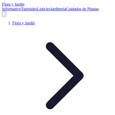
Flora y Jardín
Informativo
Tutoriales
Listicles
Jardinería
Cuidados de Plantas
Flora y Jardín