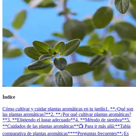
Índice
Cómo cultivar y cuidar plantas aromáticas en tu jardín
1. **¿Qué son
las plantas aromáticas?**
2. **¿Por qué cultivar plantas aromáticas?
**
3. **Eligiendo el lugar adecuado**
4. **Método de siembra**
5.
**Cuidados de las plantas aromáticas**
📺 Para ir más allá:
**Tabla
comparativa de plantas aromáticas**
**Preguntas frecuentes**
¿Es