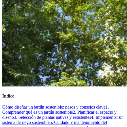
Índice
Cómo diseñar un jardín sostenible: pasos y consejos clave
1.
Comprender qué es un jardín sostenible
2. Planificar el espacio y
diseño
3. Selección de plantas nativas y resistentes
4. Implementar un
sistema de riego sostenible
5. Cuidado y mantenimiento del