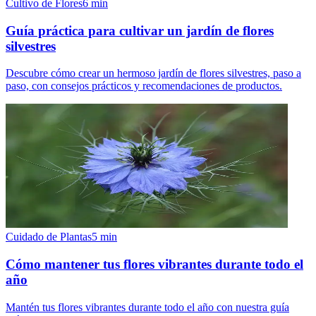
Cultivo de Flores
6
min
Guía práctica para cultivar un jardín de flores
silvestres
Descubre cómo crear un hermoso jardín de flores silvestres, paso a
paso, con consejos prácticos y recomendaciones de productos.
Cuidado de Plantas
5
min
Cómo mantener tus flores vibrantes durante todo el
año
Mantén tus flores vibrantes durante todo el año con nuestra guía