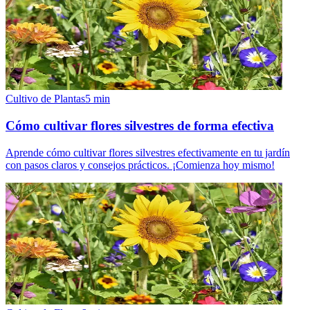
Cultivo de Plantas
5
min
Cómo cultivar flores silvestres de forma efectiva
Aprende cómo cultivar flores silvestres efectivamente en tu jardín
con pasos claros y consejos prácticos. ¡Comienza hoy mismo!