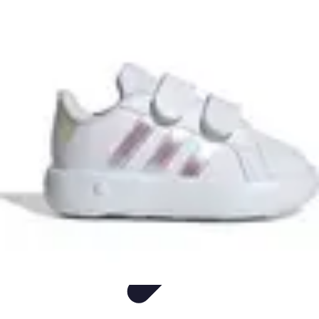
Flora y Jardín
Informativo
Tutoriales
Listicles
Jardinería
Cuidados de Plantas
Flora y Jardín