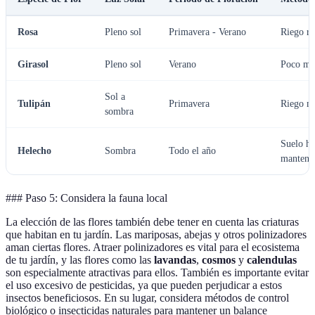
Rosa
Pleno sol
Primavera - Verano
Riego re
Girasol
Pleno sol
Verano
Poco ma
Sol a
Tulipán
Primavera
Riego m
sombra
Suelo h
Helecho
Sombra
Todo el año
manteni
### Paso 5: Considera la fauna local
La elección de las flores también debe tener en cuenta las criaturas
que habitan en tu jardín. Las mariposas, abejas y otros polinizadores
aman ciertas flores. Atraer polinizadores es vital para el ecosistema
de tu jardín, y las flores como las
lavandas
,
cosmos
y
calendulas
son especialmente atractivas para ellos. También es importante evitar
el uso excesivo de pesticidas, ya que pueden perjudicar a estos
insectos beneficiosos. En su lugar, considera métodos de control
biológico o insecticidas naturales para mantener un balance