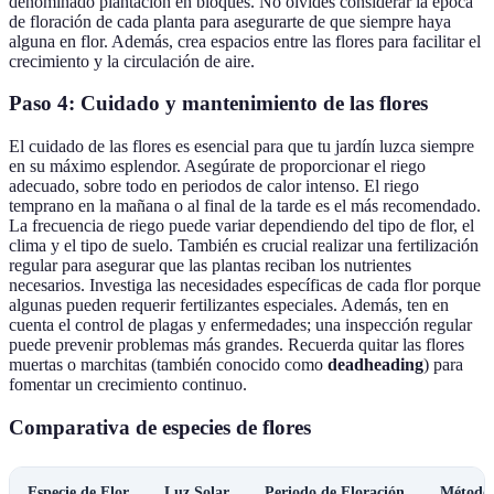
denominado plantación en bloques. No olvides considerar la época
de floración de cada planta para asegurarte de que siempre haya
alguna en flor. Además, crea espacios entre las flores para facilitar el
crecimiento y la circulación de aire.
Paso 4: Cuidado y mantenimiento de las flores
El cuidado de las flores es esencial para que tu jardín luzca siempre
en su máximo esplendor. Asegúrate de proporcionar el riego
adecuado, sobre todo en periodos de calor intenso. El riego
temprano en la mañana o al final de la tarde es el más recomendado.
La frecuencia de riego puede variar dependiendo del tipo de flor, el
clima y el tipo de suelo. También es crucial realizar una fertilización
regular para asegurar que las plantas reciban los nutrientes
necesarios. Investiga las necesidades específicas de cada flor porque
algunas pueden requerir fertilizantes especiales. Además, ten en
cuenta el control de plagas y enfermedades; una inspección regular
puede prevenir problemas más grandes. Recuerda quitar las flores
muertas o marchitas (también conocido como
deadheading
) para
fomentar un crecimiento continuo.
Comparativa de especies de flores
Especie de Flor
Luz Solar
Periodo de Floración
Método 