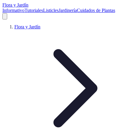
Flora y Jardín
Informativo
Tutoriales
Listicles
Jardinería
Cuidados de Plantas
Flora y Jardín