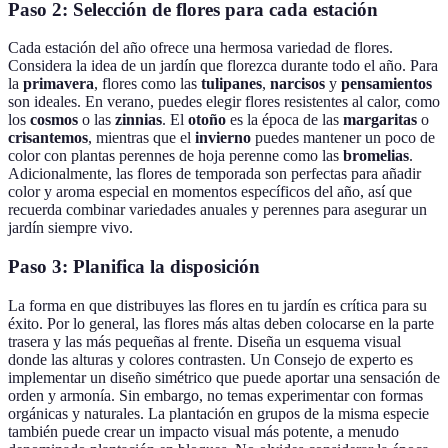
Paso 2: Selección de flores para cada estación
Cada estación del año ofrece una hermosa variedad de flores.
Considera la idea de un jardín que florezca durante todo el año. Para
la
primavera
, flores como las
tulipanes
,
narcisos
y
pensamientos
son ideales. En verano, puedes elegir flores resistentes al calor, como
los
cosmos
o las
zinnias
. El
otoño
es la época de las
margaritas
o
crisantemos
, mientras que el
invierno
puedes mantener un poco de
color con plantas perennes de hoja perenne como las
bromelias
.
Adicionalmente, las flores de temporada son perfectas para añadir
color y aroma especial en momentos específicos del año, así que
recuerda combinar variedades anuales y perennes para asegurar un
jardín siempre vivo.
Paso 3: Planifica la disposición
La forma en que distribuyes las flores en tu jardín es crítica para su
éxito. Por lo general, las flores más altas deben colocarse en la parte
trasera y las más pequeñas al frente. Diseña un esquema visual
donde las alturas y colores contrasten. Un Consejo de experto es
implementar un diseño simétrico que puede aportar una sensación de
orden y armonía. Sin embargo, no temas experimentar con formas
orgánicas y naturales. La plantación en grupos de la misma especie
también puede crear un impacto visual más potente, a menudo