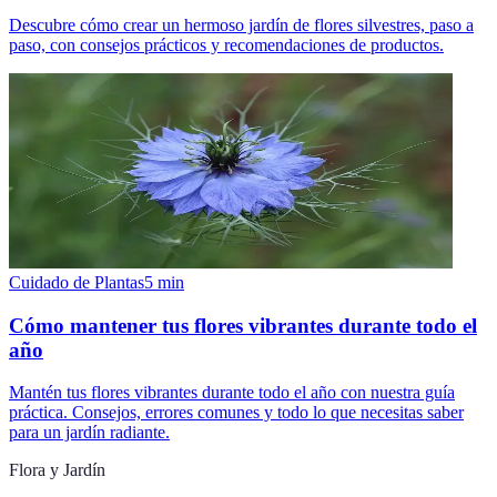
Descubre cómo crear un hermoso jardín de flores silvestres, paso a
paso, con consejos prácticos y recomendaciones de productos.
Cuidado de Plantas
5
min
Cómo mantener tus flores vibrantes durante todo el
año
Mantén tus flores vibrantes durante todo el año con nuestra guía
práctica. Consejos, errores comunes y todo lo que necesitas saber
para un jardín radiante.
Flora y Jardín