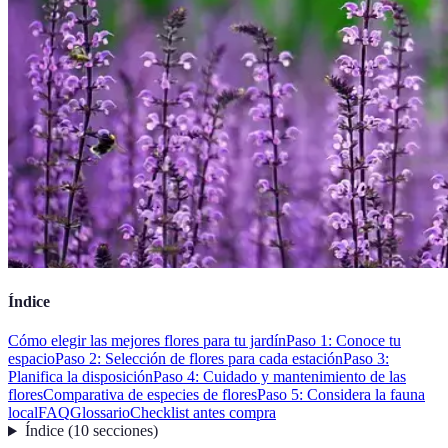
Índice
Cómo elegir las mejores flores para tu jardín
Paso 1: Conoce tu
espacio
Paso 2: Selección de flores para cada estación
Paso 3:
Planifica la disposición
Paso 4: Cuidado y mantenimiento de las
flores
Comparativa de especies de flores
Paso 5: Considera la fauna
local
FAQ
Glossario
Checklist antes compra
Índice
(
10
secciones
)