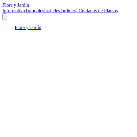
Flora y Jardín
Informativo
Tutoriales
Listicles
Jardinería
Cuidados de Plantas
Flora y Jardín