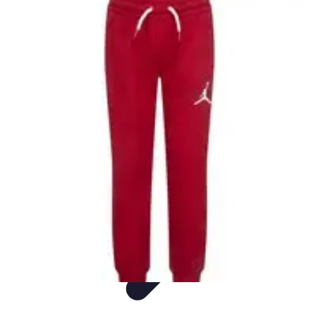
Flora y Jardín
Informativo
Tutoriales
Listicles
Jardinería
Cuidados de Plantas
Flora y Jardín