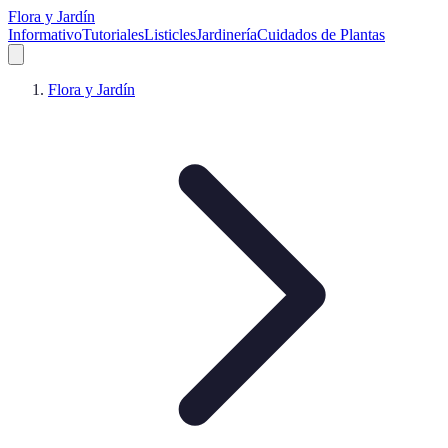
Flora y Jardín
Informativo
Tutoriales
Listicles
Jardinería
Cuidados de Plantas
Flora y Jardín