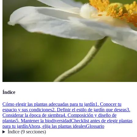
Índice
Cómo elegir las plantas adecuadas para tu jardín
1. Conocer tu
espacio y sus condiciones
2. Definir el estilo de jardín que deseas
3.
Considerar la época de siembra
4. Composición y diseño de
plantas
5. Mantener la biodiversidad
Checklist antes de elegir plantas
para tu jardín
Ahora, elija las plantas ideales
Glossario
Índice
(
9
secciones
)