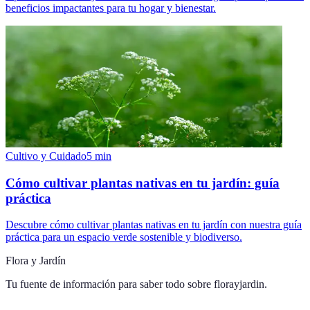
beneficios impactantes para tu hogar y bienestar.
Cultivo y Cuidado
5
min
Cómo cultivar plantas nativas en tu jardín: guía
práctica
Descubre cómo cultivar plantas nativas en tu jardín con nuestra guía
práctica para un espacio verde sostenible y biodiverso.
Flora y Jardín
Tu fuente de información para saber todo sobre
florayjardin
.