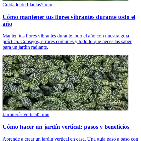
Cuidado de Plantas
5
min
Cómo mantener tus flores vibrantes durante todo el
año
Mantén tus flores vibrantes durante todo el año con nuestra guía
práctica. Consejos, errores comunes y todo lo que necesitas saber
para un jardín radiante.
Jardinería Vertical
5
min
Cómo hacer un jardín vertical: pasos y beneficios
Aprende a crear un jardín vertical en casa. Una guía paso a paso con