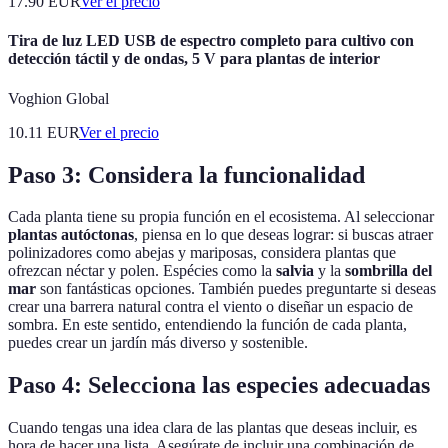
17.90
EUR
Ver el precio
Tira de luz LED USB de espectro completo para cultivo con
detección táctil y de ondas, 5 V para plantas de interior
Voghion Global
10.11
EUR
Ver el precio
Paso 3: Considera la funcionalidad
Cada planta tiene su propia función en el ecosistema. Al seleccionar
plantas autóctonas
, piensa en lo que deseas lograr: si buscas atraer
polinizadores como abejas y mariposas, considera plantas que
ofrezcan néctar y polen. Espécies como la
salvia
y la
sombrilla del
mar
son fantásticas opciones. También puedes preguntarte si deseas
crear una barrera natural contra el viento o diseñar un espacio de
sombra. En este sentido, entendiendo la función de cada planta,
puedes crear un jardín más diverso y sostenible.
Paso 4: Selecciona las especies adecuadas
Cuando tengas una idea clara de las plantas que deseas incluir, es
hora de hacer una lista. Asegúrate de incluir una combinación de