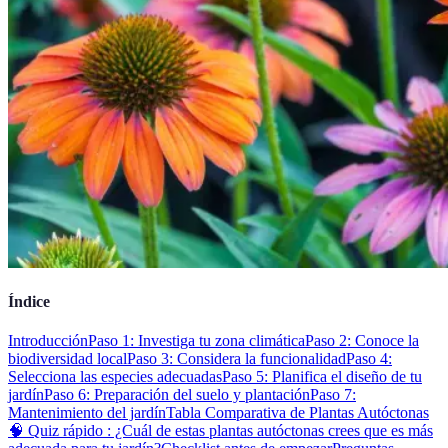
Índice
Introducción
Paso 1: Investiga tu zona climática
Paso 2: Conoce la
biodiversidad local
Paso 3: Considera la funcionalidad
Paso 4:
Selecciona las especies adecuadas
Paso 5: Planifica el diseño de tu
jardín
Paso 6: Preparación del suelo y plantación
Paso 7:
Mantenimiento del jardín
Tabla Comparativa de Plantas Autóctonas
🧠 Quiz rápido : ¿Cuál de estas plantas autóctonas crees que es más