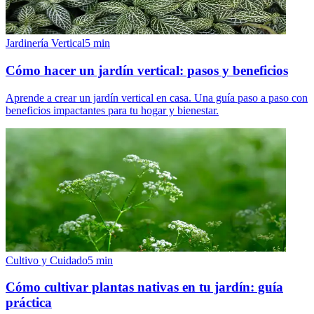
Jardinería Vertical
5
min
Cómo hacer un jardín vertical: pasos y beneficios
Aprende a crear un jardín vertical en casa. Una guía paso a paso con
beneficios impactantes para tu hogar y bienestar.
Cultivo y Cuidado
5
min
Cómo cultivar plantas nativas en tu jardín: guía
práctica