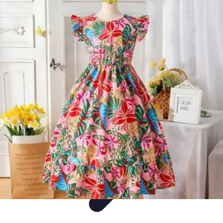
Flora y Jardín
Informativo
Tutoriales
Listicles
Jardinería
Cuidados de Plantas
Flora y Jardín