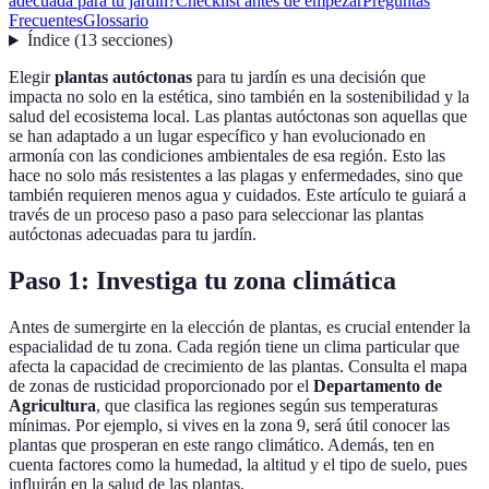
adecuada para tu jardín?
Checklist antes de empezar
Preguntas
Frecuentes
Glossario
Índice
(
13
secciones
)
Elegir
plantas autóctonas
para tu jardín es una decisión que
impacta no solo en la estética, sino también en la sostenibilidad y la
salud del ecosistema local. Las plantas autóctonas son aquellas que
se han adaptado a un lugar específico y han evolucionado en
armonía con las condiciones ambientales de esa región. Esto las
hace no solo más resistentes a las plagas y enfermedades, sino que
también requieren menos agua y cuidados. Este artículo te guiará a
través de un proceso paso a paso para seleccionar las plantas
autóctonas adecuadas para tu jardín.
Paso 1: Investiga tu zona climática
Antes de sumergirte en la elección de plantas, es crucial entender la
espacialidad de tu zona. Cada región tiene un clima particular que
afecta la capacidad de crecimiento de las plantas. Consulta el mapa
de zonas de rusticidad proporcionado por el
Departamento de
Agricultura
, que clasifica las regiones según sus temperaturas
mínimas. Por ejemplo, si vives en la zona 9, será útil conocer las
plantas que prosperan en este rango climático. Además, ten en
cuenta factores como la humedad, la altitud y el tipo de suelo, pues
influirán en la salud de las plantas.