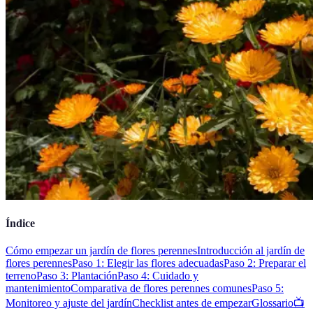
Índice
Cómo empezar un jardín de flores perennes
Introducción al jardín de
flores perennes
Paso 1: Elegir las flores adecuadas
Paso 2: Preparar el
terreno
Paso 3: Plantación
Paso 4: Cuidado y
mantenimiento
Comparativa de flores perennes comunes
Paso 5:
Monitoreo y ajuste del jardín
Checklist antes de empezar
Glossario
📺