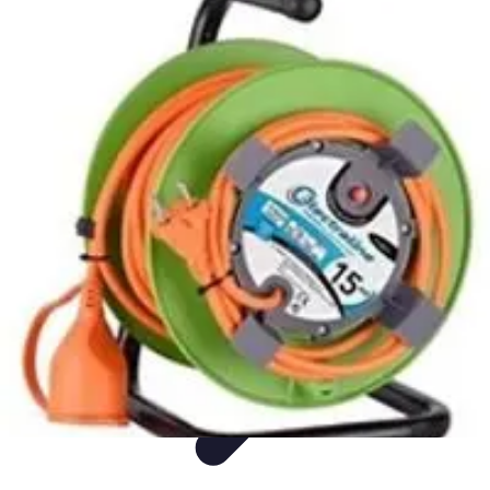
Flora y Jardín
Informativo
Tutoriales
Listicles
Jardinería
Cuidados de Plantas
Flora y Jardín