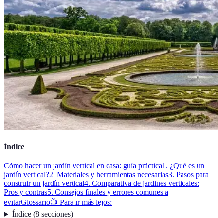
Índice
Cómo hacer un jardín vertical en casa: guía práctica
1. ¿Qué es un
jardín vertical?
2. Materiales y herramientas necesarias
3. Pasos para
construir un jardín vertical
4. Comparativa de jardines verticales:
Pros y contras
5. Consejos finales y errores comunes a
evitar
Glossario
📺 Para ir más lejos:
Índice
(
8
secciones
)