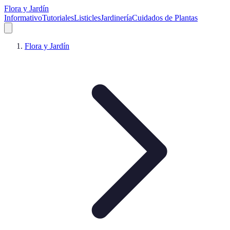
Flora y Jardín
Informativo
Tutoriales
Listicles
Jardinería
Cuidados de Plantas
Flora y Jardín