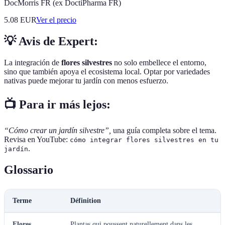
DocMorris FR (ex DoctiPharma FR)
5.08
EUR
Ver el precio
💡 Avis de Expert:
La integración de
flores silvestres
no solo embellece el entorno,
sino que también apoya el ecosistema local. Optar por variedades
nativas puede mejorar tu jardín con menos esfuerzo.
📺 Para ir más lejos:
“Cómo crear un jardín silvestre”,
una guía completa sobre el tema.
Revisa en YouTube:
cómo integrar flores silvestres en tu
.
jardín
Glossario
Terme
Définition
Flores
Plantas qui poussent naturellement dans les