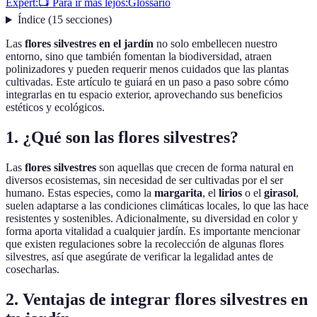
Expert:
📺 Para ir más lejos:
Glossario
Índice
(
15
secciones
)
Las
flores silvestres en el jardín
no solo embellecen nuestro
entorno, sino que también fomentan la biodiversidad, atraen
polinizadores y pueden requerir menos cuidados que las plantas
cultivadas. Este artículo te guiará en un paso a paso sobre cómo
integrarlas en tu espacio exterior, aprovechando sus beneficios
estéticos y ecológicos.
1. ¿Qué son las flores silvestres?
Las
flores silvestres
son aquellas que crecen de forma natural en
diversos ecosistemas, sin necesidad de ser cultivadas por el ser
humano. Estas especies, como la
margarita
, el
lirios
o el
girasol
,
suelen adaptarse a las condiciones climáticas locales, lo que las hace
resistentes y sostenibles. Adicionalmente, su diversidad en color y
forma aporta vitalidad a cualquier jardín. Es importante mencionar
que existen regulaciones sobre la recolección de algunas flores
silvestres, así que asegúrate de verificar la legalidad antes de
cosecharlas.
2. Ventajas de integrar flores silvestres en