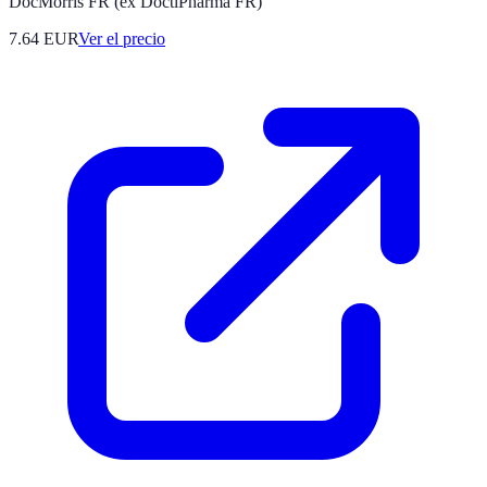
DocMorris FR (ex DoctiPharma FR)
7.64
EUR
Ver el precio