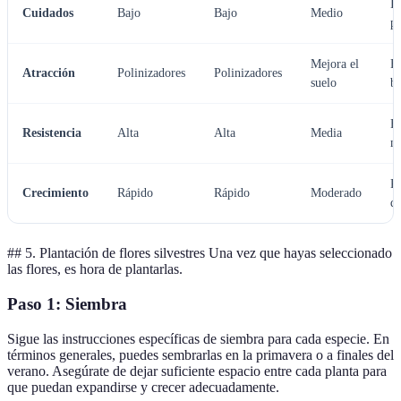
Id
Cuidados
Bajo
Bajo
Medio
pr
Mejora el
F
Atracción
Polinizadores
Polinizadores
suelo
bi
Fá
Resistencia
Alta
Alta
Media
m
R
Crecimiento
Rápido
Rápido
Moderado
de
## 5. Plantación de flores silvestres Una vez que hayas seleccionado
las flores, es hora de plantarlas.
Paso 1: Siembra
Sigue las instrucciones específicas de siembra para cada especie. En
términos generales, puedes sembrarlas en la primavera o a finales del
verano. Asegúrate de dejar suficiente espacio entre cada planta para
que puedan expandirse y crecer adecuadamente.