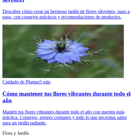
Descubre cómo crear un hermoso jardín de flores silvestres, paso a
paso, con consejos prácticos y recomendaciones de productos.
Cuidado de Plantas
5
min
Cómo mantener tus flores vibrantes durante todo el
año
Mantén tus flores vibrantes durante todo el año con nuestra guía
práctica. Consejos, errores comunes y todo lo que necesitas saber
para un jardín radiante.
Flora y Jardín