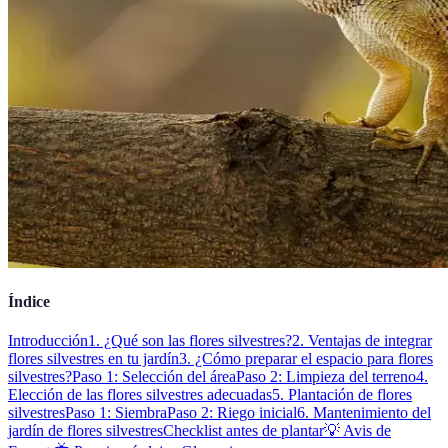
Índice
Introducción
1. ¿Qué son las flores silvestres?
2. Ventajas de integrar
flores silvestres en tu jardín
3. ¿Cómo preparar el espacio para flores
silvestres?
Paso 1: Selección del área
Paso 2: Limpieza del terreno
4.
Elección de las flores silvestres adecuadas
5. Plantación de flores
silvestres
Paso 1: Siembra
Paso 2: Riego inicial
6. Mantenimiento del
jardín de flores silvestres
Checklist antes de plantar
💡 Avis de