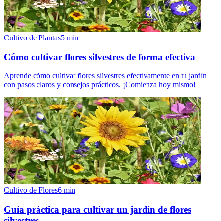
Cultivo de Plantas
5
min
Cómo cultivar flores silvestres de forma efectiva
Aprende cómo cultivar flores silvestres efectivamente en tu jardín
con pasos claros y consejos prácticos. ¡Comienza hoy mismo!
Cultivo de Flores
6
min
Guía práctica para cultivar un jardín de flores
silvestres