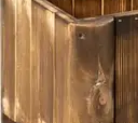
Flora y Jardín
Informativo
Tutoriales
Listicles
Jardinería
Cuidados de Plantas
Flora y Jardín