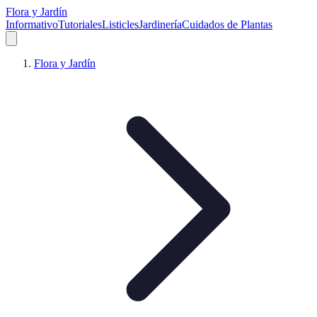
Flora y Jardín
Informativo
Tutoriales
Listicles
Jardinería
Cuidados de Plantas
Flora y Jardín