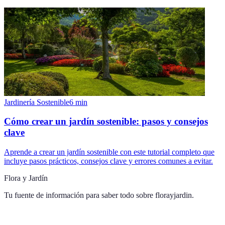
Jardinería Sostenible
6
min
Cómo crear un jardín sostenible: pasos y consejos
clave
Aprende a crear un jardín sostenible con este tutorial completo que
incluye pasos prácticos, consejos clave y errores comunes a evitar.
Flora y Jardín
Tu fuente de información para saber todo sobre
florayjardin
.