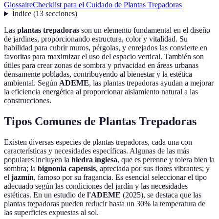
Glossaire
Checklist para el Cuidado de Plantas Trepadoras
Índice
(
13
secciones
)
Las
plantas trepadoras
son un elemento fundamental en el diseño
de jardines, proporcionando estructura, color y vitalidad. Su
habilidad para cubrir muros, pérgolas, y enrejados las convierte en
favoritas para maximizar el uso del espacio vertical. También son
útiles para crear zonas de sombra y privacidad en áreas urbanas
densamente pobladas, contribuyendo al bienestar y la estética
ambiental. Según
ADEME
, las plantas trepadoras ayudan a mejorar
la eficiencia energética al proporcionar aislamiento natural a las
construcciones.
Tipos Comunes de Plantas Trepadoras
Existen diversas especies de plantas trepadoras, cada una con
características y necesidades específicas. Algunas de las más
populares incluyen la
hiedra inglesa
, que es perenne y tolera bien la
sombra; la
bignonia capensis
, apreciada por sus flores vibrantes; y
el
jazmín
, famoso por su fragancia. Es esencial seleccionar el tipo
adecuado según las condiciones del jardín y las necesidades
estéticas. En un estudio de
l'ADEME
(2025), se destaca que las
plantas trepadoras pueden reducir hasta un 30% la temperatura de
las superficies expuestas al sol.