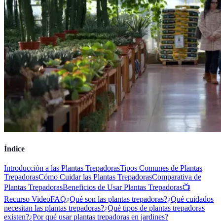
Índice
Introducción a las Plantas Trepadoras
Tipos Comunes de Plantas
Trepadoras
Cómo Cuidar las Plantas Trepadoras
Comparativa de
Plantas Trepadoras
Beneficios de Usar Plantas Trepadoras
📺
Recurso Video
FAQ
¿Qué son las plantas trepadoras?
¿Qué cuidados
necesitan las plantas trepadoras?
¿Qué tipos de plantas trepadoras
existen?
¿Por qué usar plantas trepadoras en jardines?