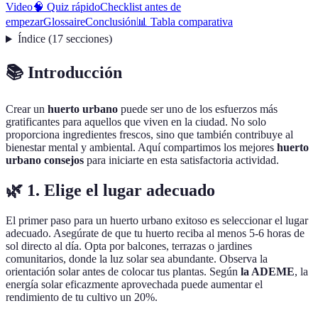
Video
🧠 Quiz rápido
Checklist antes de
empezar
Glossaire
Conclusión
📊 Tabla comparativa
Índice
(
17
secciones
)
📚 Introducción
Crear un
huerto urbano
puede ser uno de los esfuerzos más
gratificantes para aquellos que viven en la ciudad. No solo
proporciona ingredientes frescos, sino que también contribuye al
bienestar mental y ambiental. Aquí compartimos los mejores
huerto
urbano consejos
para iniciarte en esta satisfactoria actividad.
🌿 1. Elige el lugar adecuado
El primer paso para un huerto urbano exitoso es seleccionar el lugar
adecuado. Asegúrate de que tu huerto reciba al menos 5-6 horas de
sol directo al día. Opta por balcones, terrazas o jardines
comunitarios, donde la luz solar sea abundante. Observa la
orientación solar antes de colocar tus plantas. Según
la ADEME
, la
energía solar eficazmente aprovechada puede aumentar el
rendimiento de tu cultivo un 20%.