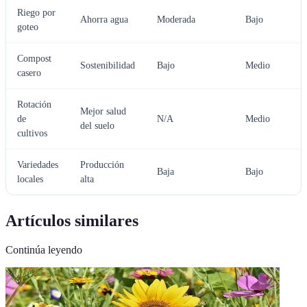
Riego por
Ahorra agua
Moderada
Bajo
goteo
Compost
Sostenibilidad
Bajo
Medio
casero
Rotación
Mejor salud
de
N/A
Medio
del suelo
cultivos
Variedades
Producción
Baja
Bajo
locales
alta
Artículos similares
Continúa leyendo