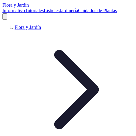
Flora y Jardín
Informativo
Tutoriales
Listicles
Jardinería
Cuidados de Plantas
Flora y Jardín