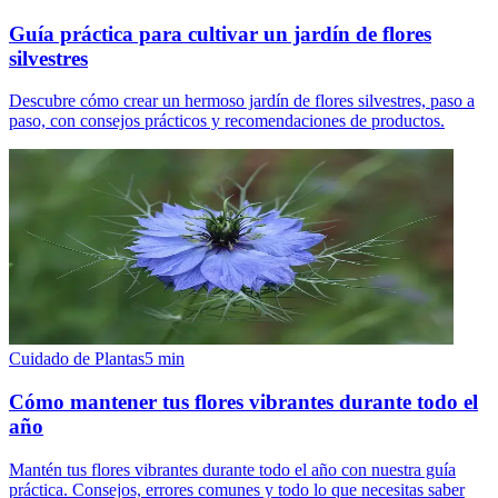
Guía práctica para cultivar un jardín de flores
silvestres
Descubre cómo crear un hermoso jardín de flores silvestres, paso a
paso, con consejos prácticos y recomendaciones de productos.
Cuidado de Plantas
5
min
Cómo mantener tus flores vibrantes durante todo el
año
Mantén tus flores vibrantes durante todo el año con nuestra guía
práctica. Consejos, errores comunes y todo lo que necesitas saber