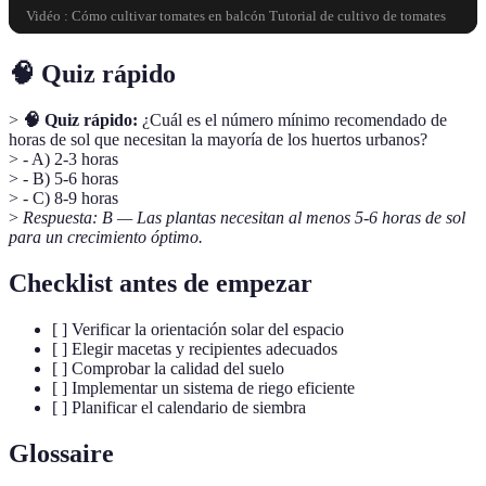
Vidéo : Cómo cultivar tomates en balcón Tutorial de cultivo de tomates
🧠 Quiz rápido
>
🧠 Quiz rápido:
¿Cuál es el número mínimo recomendado de
horas de sol que necesitan la mayoría de los huertos urbanos?
> - A) 2-3 horas
> - B) 5-6 horas
> - C) 8-9 horas
>
Respuesta: B — Las plantas necesitan al menos 5-6 horas de sol
para un crecimiento óptimo.
Checklist antes de empezar
[ ] Verificar la orientación solar del espacio
[ ] Elegir macetas y recipientes adecuados
[ ] Comprobar la calidad del suelo
[ ] Implementar un sistema de riego eficiente
[ ] Planificar el calendario de siembra
Glossaire