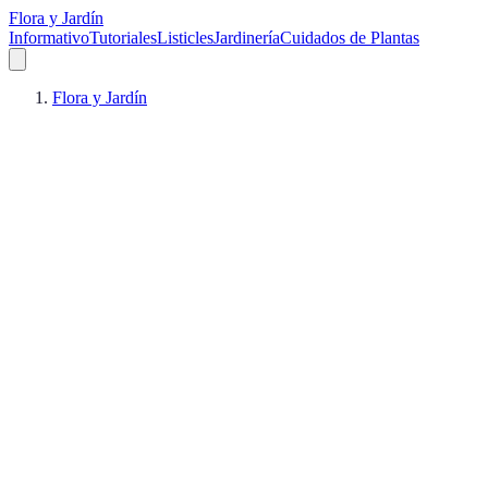
Flora y Jardín
Informativo
Tutoriales
Listicles
Jardinería
Cuidados de Plantas
Flora y Jardín