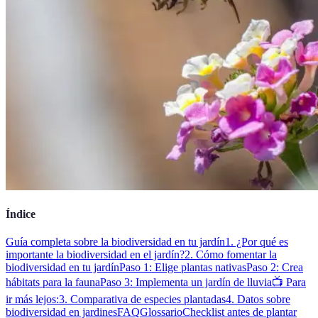
Índice
Guía completa sobre la biodiversidad en tu jardín
1. ¿Por qué es
importante la biodiversidad en el jardín?
2. Cómo fomentar la
biodiversidad en tu jardín
Paso 1: Elige plantas nativas
Paso 2: Crea
hábitats para la fauna
Paso 3: Implementa un jardín de lluvia
📺 Para
ir más lejos:
3. Comparativa de especies plantadas
4. Datos sobre
biodiversidad en jardines
FAQ
Glossario
Checklist antes de plantar