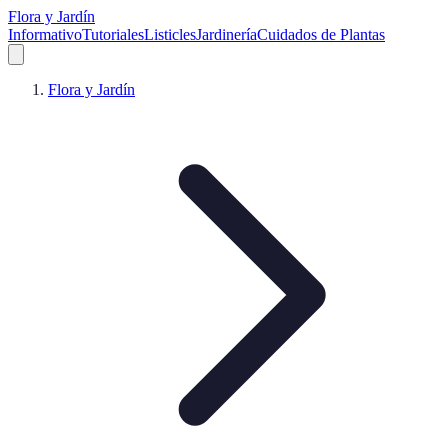
Flora y Jardín
Informativo
Tutoriales
Listicles
Jardinería
Cuidados de Plantas
Flora y Jardín