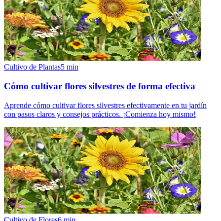
Cultivo de Plantas
5
min
Cómo cultivar flores silvestres de forma efectiva
Aprende cómo cultivar flores silvestres efectivamente en tu jardín
con pasos claros y consejos prácticos. ¡Comienza hoy mismo!
Cultivo de Flores
6
min