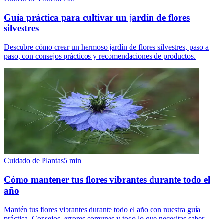
Guía práctica para cultivar un jardín de flores
silvestres
Descubre cómo crear un hermoso jardín de flores silvestres, paso a
paso, con consejos prácticos y recomendaciones de productos.
Cuidado de Plantas
5
min
Cómo mantener tus flores vibrantes durante todo el
año
Mantén tus flores vibrantes durante todo el año con nuestra guía
práctica. Consejos, errores comunes y todo lo que necesitas saber