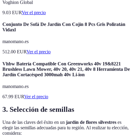
Voghion Global
9.03
EUR
Ver el precio
Conjunto De Sofá De Jardín Con Cojín 8 Pcs Gris Poliratán
Vidaxl
manomano.es
512.00
EUR
Ver el precio
Vhbw Batería Compatible Con Greenworks 40v 19&8221
Brushless Lawn Mower, 40v 20, 40v 21, 40v 8 Herramienta De
Jardín Cortacésped 3000mah 40v Li-ion
manomano.es
67.99
EUR
Ver el precio
3. Selección de semillas
Una de las claves del éxito en un
jardín de flores silvestres
es
elegir las semillas adecuadas para tu región. Al realizar tu elección,
considera: