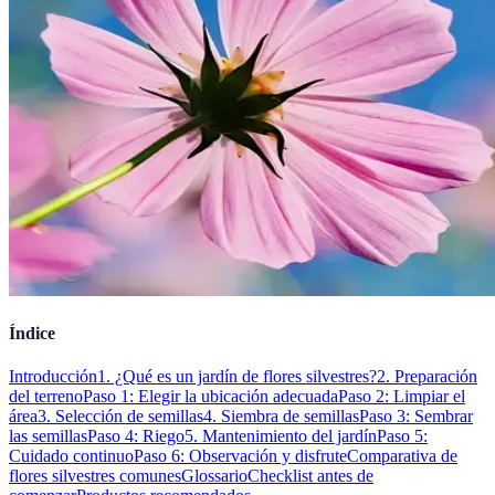
Índice
Introducción
1. ¿Qué es un jardín de flores silvestres?
2. Preparación
del terreno
Paso 1: Elegir la ubicación adecuada
Paso 2: Limpiar el
área
3. Selección de semillas
4. Siembra de semillas
Paso 3: Sembrar
las semillas
Paso 4: Riego
5. Mantenimiento del jardín
Paso 5:
Cuidado continuo
Paso 6: Observación y disfrute
Comparativa de
flores silvestres comunes
Glossario
Checklist antes de