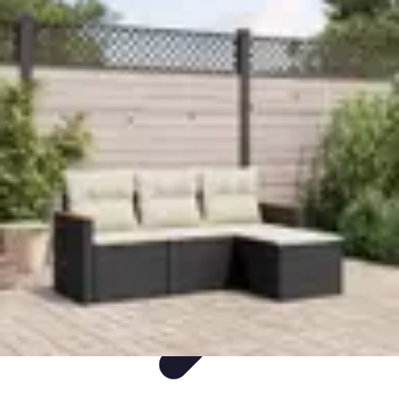
Flora y Jardín
Informativo
Tutoriales
Listicles
Jardinería
Cuidados de Plantas
Flora y Jardín