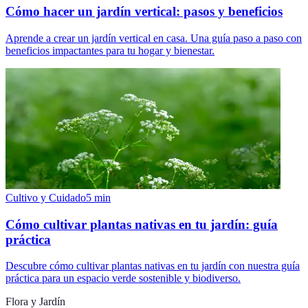
Cómo hacer un jardín vertical: pasos y beneficios
Aprende a crear un jardín vertical en casa. Una guía paso a paso con
beneficios impactantes para tu hogar y bienestar.
Cultivo y Cuidado
5
min
Cómo cultivar plantas nativas en tu jardín: guía
práctica
Descubre cómo cultivar plantas nativas en tu jardín con nuestra guía
práctica para un espacio verde sostenible y biodiverso.
Flora y Jardín