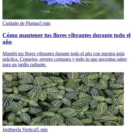
Cuidado de Plantas
5
min
Cómo mantener tus flores vibrantes durante todo el
año
Mantén tus flores vibrantes durante todo el año con nuestra guía
práctica. Consejos, errores comunes y todo lo que necesitas saber
para un jardín radiante.
Jardinería Vertical
5
min