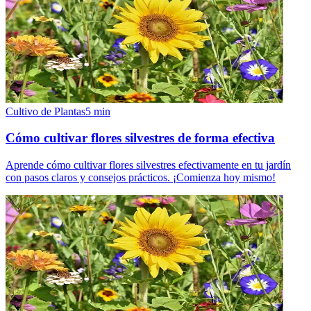
Cultivo de Plantas
5
min
Cómo cultivar flores silvestres de forma efectiva
Aprende cómo cultivar flores silvestres efectivamente en tu jardín
con pasos claros y consejos prácticos. ¡Comienza hoy mismo!