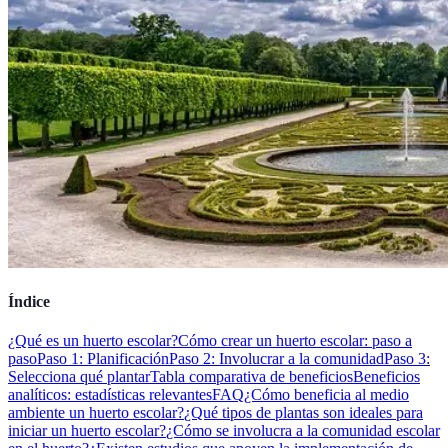
Índice
¿Qué es un huerto escolar?
Cómo crear un huerto escolar: paso a
paso
Paso 1: Planificación
Paso 2: Involucrar a la comunidad
Paso 3:
Selecciona qué plantar
Tabla comparativa de beneficios
Beneficios
analíticos: estadísticas relevantes
FAQ
¿Cómo beneficia al medio
ambiente un huerto escolar?
¿Qué tipos de plantas son ideales para
iniciar un huerto escolar?
¿Cómo se involucra a la comunidad escolar