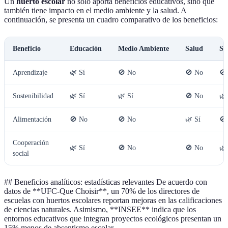
Un
huerto escolar
no solo aporta beneficios educativos, sino que
también tiene impacto en el medio ambiente y la salud. A
continuación, se presenta un cuadro comparativo de los beneficios:
Beneficio
Educación
Medio Ambiente
Salud
So
Aprendizaje
🌿 Sí
🚫 No
🚫 No
🚫
Sostenibilidad
🌿 Sí
🌿 Sí
🚫 No
🌿
Alimentación
🚫 No
🚫 No
🌿 Sí
🚫
Cooperación
🌿 Sí
🚫 No
🚫 No
🌿
social
## Beneficios analíticos: estadísticas relevantes De acuerdo con
datos de **UFC-Que Choisir**, un 70% de los directores de
escuelas con huertos escolares reportan mejoras en las calificaciones
de ciencias naturales. Asimismo, **INSEE** indica que los
entornos educativos que integran proyectos ecológicos presentan un
15% menos de absentismo escolar.