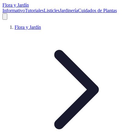
Flora y Jardín
Informativo
Tutoriales
Listicles
Jardinería
Cuidados de Plantas
Flora y Jardín