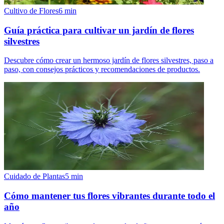
Cultivo de Flores
6
min
Guía práctica para cultivar un jardín de flores
silvestres
Descubre cómo crear un hermoso jardín de flores silvestres, paso a
paso, con consejos prácticos y recomendaciones de productos.
Cuidado de Plantas
5
min
Cómo mantener tus flores vibrantes durante todo el
año