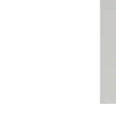
Flora y Jardín
Informativo
Tutoriales
Listicles
Jardinería
Cuidados de Plantas
Flora y Jardín