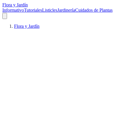
Flora y Jardín
Informativo
Tutoriales
Listicles
Jardinería
Cuidados de Plantas
Flora y Jardín